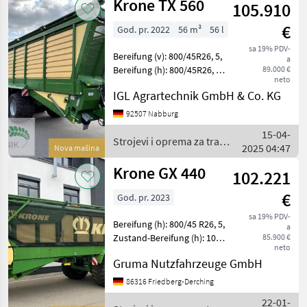
Krone TX 560
105.910
€
God. pr. 2022
56 m³
56 l
sa 19% PDV-
Bereifung (v): 800/45R26, 5,
a
Bereifung (h): 800/45R26, 5,
89.000 €
neto
Zustand-Bereifung (h): 75
IGL Agrartechnik GmbH & Co. KG
%, Kugelkopfkupplung
(K80), Druckluftbremse,
92507 Nabburg
Rückwand automatisch,
15-04-
Weitwinkel
Strojevi i oprema za travu
2025 04:47
Nova mašina
i baliranje / Krone
Krone GX 440
102.221
€
God. pr. 2023
sa 19% PDV-
Bereifung (h): 800/45 R26, 5,
a
Zustand-Bereifung (h): 100
85.900 €
neto
%, Erstzulassung:
Gruma Nutzfahrzeuge GmbH
04.06.2024,
Kugelkopfkupplung (K80),
86316 Friedberg-Derching
Druckluftbremse,
22-01-
Weitwinkel-Gelenkwelle,