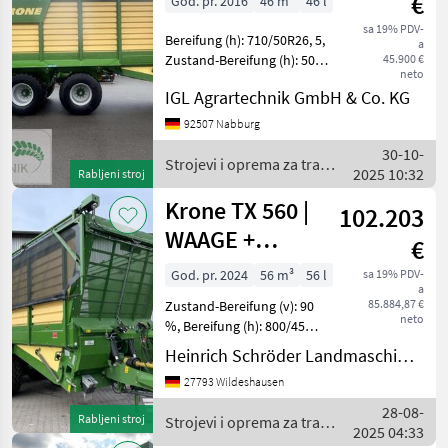
€
God. pr. 2016
46 m³
46 l
sa 19% PDV-
Bereifung (h): 710/50R26, 5,
a
Zustand-Bereifung (h): 50
45.900 €
neto
%, Kugelkopfkupplung
IGL Agrartechnik GmbH & Co. KG
(K80), Druckluftbremse,
Plane, Weitwinkel-
92507 Nabburg
Gelenkwelle ________
30-10-
Hydraulisches Fahrwerk
Strojevi i oprema za travu
2025 10:32
Rabljeni stroj
i baliranje / Krone
Krone TX 560 |
102.203
WAAGE +
€
LADERAUMABDECKUNG
God. pr. 2024
56 m³
56 l
sa 19% PDV-
a
85.884,87 €
Zustand-Bereifung (v): 90
neto
%, Bereifung (h): 800/45
R26, 5, Zustand-Bereifung
Heinrich Schröder Landmaschinen KG Wildeshausen
(h): 90 %, Geschwindigkeit:
27793 Wildeshausen
40 km/h, Gesamtgewicht:
24000 kg, Druckluftanlage
28-08-
Rabljeni stroj
Strojevi i oprema za travu
(1/2-K
2025 04:33
i baliranje / Krone