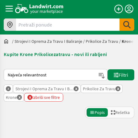
Pretraži ponude
/
Strojevi I Oprema Za Travu I Baliranje
/
Prikolice Za Travu
/
Krone
Kupite Krone Prikolicezatravu - novi ili rabljeni
Tako se sortira na Landwirt.com
Filtri
x
x
x
Strojevi I Oprema Za Travu I Baliranje
Prikolice Za Travu
x
x
Krone
Izbriši sve filtre
Popis
Rešetka