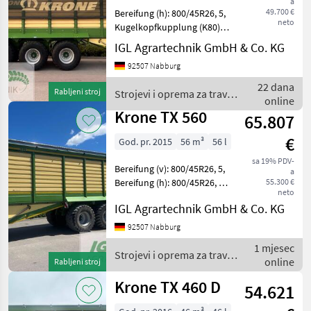
a
TX
49.700 €
Bereifung (h): 800/45R26, 5,
560
neto
Kugelkopfkupplung (K80),
Druckluftbremse,
MARKETPLACE
IGL Agrartechnik GmbH & Co. KG
Weitwinkel-Gelenkwelle,
92507 Nabburg
Zwangs-Deichsellenkung
Ponude
Mali
Marketplace
(K50) ________
trgovaca
oglasi
22 dana
Rabljeni stroj
Strojevi i oprema za travu i
Laderaumabdeckung
online
baliranje / Krone
Dritem Fah
Krone TX 560
65.807
€
God. pr. 2015
56 m³
56 l
sa 19% PDV-
Bereifung (v): 800/45R26, 5,
a
Bereifung (h): 800/45R26, 5,
55.300 €
neto
Kugelkopfkupplung (K80),
IGL Agrartechnik GmbH & Co. KG
Druckluftbremse,
Weitwinkel-Gelenkwelle,
92507 Nabburg
Zwangs-Deichsellenkung
1 mjesec
(K50) ________
Strojevi i oprema za travu i
online
Rabljeni stroj
baliranje / Krone
Krone TX 460 D
54.621