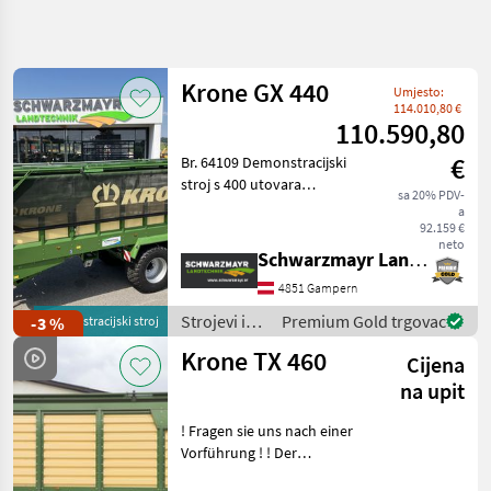
Precizirajte
pretragu
Krone GX 440
Umjesto:
Kategorija
Država
Filtri
4
114.010,80 €
110.590,80
€
Br. 64109 Demonstracijski
Prikaži 9
TRENUTNA
Poništi
stroj s 400 utovara
STAZA
rezultata
sa 20% PDV-
Univerzalna transportna
a
Poljoprivredna
prikolica - kapaciteta 44 m³
92.159 €
tehnika
neto
- sa zglobnom vučnom
Schwarzmayr Landtechnik GmbH - Gampern
Strojevi I
rudom - s hidrauličkim
Oprema
4851 Gampern
ovjesom vučne rude (
Za Travu I
Baliranje
Strojevi i
Premium Gold trgovac
-3 %
demonstracijski stroj
oprema za
Prikolice
Krone TX 460
Cijena
Za Travu
travu i
baliranje /
na upit
Krone
Krone
! Fragen sie uns nach einer
ODABERITE
Vorführung ! ! Der
KATEGORIJU
schnellste Häckselwagen