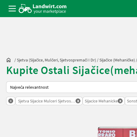
/
Sjetva (sijačice, Mulčeri, Sjetvospremači I Dr)
/
Sijačice (mehaničke)
Kupite Ostali Sijačice(meha
Tako se sortira na Landwirt.com
x
x
x
Sjetva Sijacice Mulceri Sjetvospremaci I Dr
Sijacice Mehanicke
Sonst