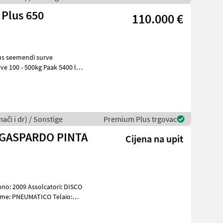
 Plus 650
110.000 €
us seemendi surve
e 100 - 500kg Paak 5400 l
us120l Külviku ju
ači i dr) / Sonstige
Premium Plus trgovac
 GASPARDO PINTA
Cijena na upit
no: 2009 Assolcatori: DISCO
seme: PNEUMATICO Telaio: