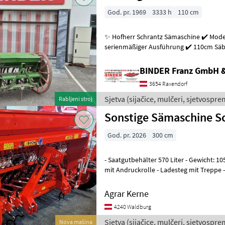
God. pr. 1969
3333 h
110 cm
✨ Hofherr Schrantz Sämaschine ✔️ Modell : Oldy 140 ✔️ in
serienmäßiger Ausführung ✔️ 110cm Säbre
Beschwerungsgewichten ✔️ Dreipunk
BINDER Franz GmbH 
3654 Raxendorf
Sjetva (sijačice, mulčeri, sjetvosprem
Rabljeni stroj
Sonstige Sämaschine S
God. pr. 2026
300 cm
- Saatgutbehälter 570 Liter - Gewicht: 
mit Andruckrolle - Ladesteg mit Treppe -
Beleuchtung - Computer für
Agrar Kerne
4240 Waldburg
Sjetva (sijačice, mulčeri, sjetvosprem
Nova mašina