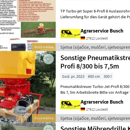
TP Turbo-jet Super 8-Profi 8 Auslassr
Lieferumfang für dies Gerät gehört die Profisteue
unter 04208 2558 Sjetva (sijačice, m
Agrarservice Busch
27612 Loxstedt
Sjetva (sijačice, mulčeri, sjetvosprem
Nova mašina
Sonstige Pneumatikstr
Profi 8/300 bis 7,5m
God. pr. 2023
600 cm
300 l
Pneumatikstreuer Turbo-Jet-Profi 8/300
Bis 7, 5m Arbeitsbreite Bitte vor Anfrage
Agrarservice Busch
27612 Loxstedt
Sjetva (sijačice, mulčeri, sjetvosprem
Nova mašina
Sonstige Möhrendrille 