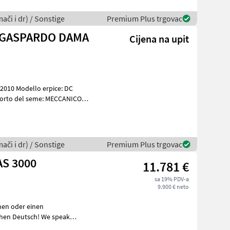
ači i dr) / Sonstige
Premium Plus trgovac
E GASPARDO DAMA
Cijena na upit
010 Modello erpice: DC
sporto del seme: MECCANICO
ači i dr) / Sonstige
Premium Plus trgovac
AS 3000
11.781 €
sa 19% PDV-a
9.900 € neto
nen oder einen
усски! Der Preis ist fü