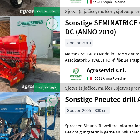
45031 Arquà Polesine
Sjetva (sijačice, mulčeri, sjetvosprem
Rabljeni stroj
Sonstige SEMINATRIC
DC (ANNO 2010)
God. pr. 2010
Marca: GASPARDO Modello: DAMA Anno: 2
Assolcatori: STIVALETTO N° file: 24 Tra
Telaio: FISSO Larghezza di lavoro: 3 MT
Agroservizi s.r.l.
45031 Arquà Polesine
Sjetva (sijačice, mulčeri, sjetvosprem
Rabljeni stroj
Sonstige Pneutec-drill 
God. pr. 2005
300 cm
Sprechen Sie uns für weitere Informatio
Besichtigungstermin gerne an! Wir sprechen Deutsch! We speak
English! Мы говорим по-р