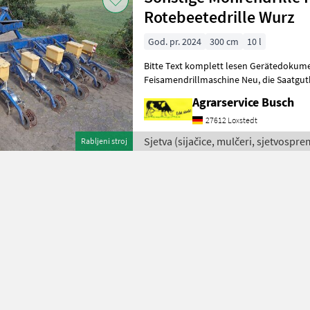
Rotebeetedrille Wurz
God. pr. 2024
300 cm
10 l
Bitte Text komplett lesen Gerätedokume
Feisamendrillmaschine Neu, die Saatgutbeize & Maissatgutbeizmittel
sehr gute Wirksamkeit gegen Vogel
Agrarservice Busch
27612 Loxstedt
Sjetva (sijačice, mulčeri, sjetvosprem
Rabljeni stroj