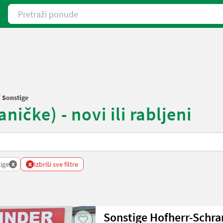
Pretraži ponude
/
Sonstige
ničke) - novi ili rabljeni
x
x
ige
Izbriši sve filtre
Sonstige Hofherr-Schra