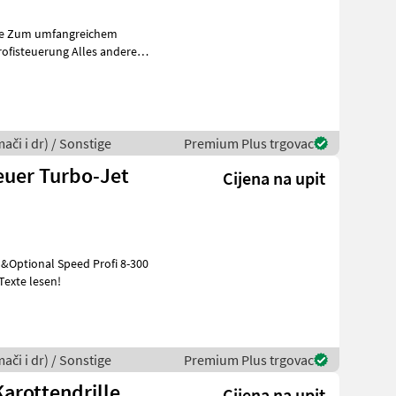
ohre Zum umfangreichem
rung Alles andere
ači i dr) / Sonstige
Premium Plus trgovac
euer Turbo-Jet
Cijena na upit
 &Optional Speed Profi 8-300
 Texte lesen!
ači i dr) / Sonstige
Premium Plus trgovac
Karottendrille
Cijena na upit