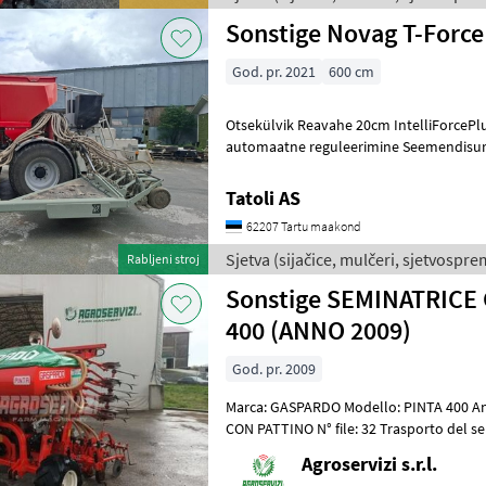
Sonstige Novag T-Force
God. pr. 2021
600 cm
Otsekülvik Reavahe 20cm IntelliForcePl
automaatne reguleerimine Seemendisurv
Peenseemnekastid 2tk, mahutav
Tatoli AS
62207 Tartu maakond
Sjetva (sijačice, mulčeri, sjetvosprem
Rabljeni stroj
Sonstige SEMINATRICE
400 (ANNO 2009)
God. pr. 2009
Marca: GASPARDO Modello: PINTA 400 An
CON PATTINO N° file: 32 Trasporto del 
PIEGHEVOLE Segnafile: SI Condizioni:
Agroservizi s.r.l.