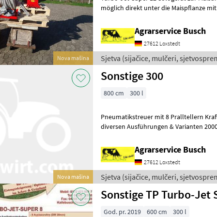
möglich direkt unter die Maispflanze mit
Grünlandstriegel Ackerwalze Ackerstrie
Agrarservice Busch
27612 Loxstedt
Sjetva (sijačice, mulčeri, sjetvosprem
Nova mašina
Sonstige 300
800 cm
300 l
Pneumatikstreuer mit 8 Pralltellern Kraf
diversen Ausführungen & Varianten 2000
Infoseite & weitere Details Sjetva (
Agrarservice Busch
27612 Loxstedt
Sjetva (sijačice, mulčeri, sjetvosprem
Nova mašina
Sonstige TP Turbo-Jet 
God. pr. 2019
600 cm
300 l