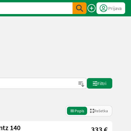
Prijava
Filtri
Popis
Rešetka
ntz 140
333 €