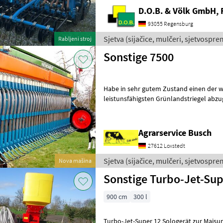
D.O.B. & Völk GmbH, 
93055 Regensburg
Sjetva (sijačice, mulčeri, sjetvosprem
Rabljeni stroj
Sonstige 7500
Habe in sehr gutem Zustand einen der 
leistunsfähigsten Grünlandstriegel abzug
Arbeitsbreite, mit Pneumatiksägerät. I
Agrarservice Busch
27612 Loxstedt
Sjetva (sijačice, mulčeri, sjetvosprem
Nova mašina
Sonstige Turbo-Jet-Sup
900 cm
300 l
Turbo-Jet-Super 12 Sologerät zur Maisun