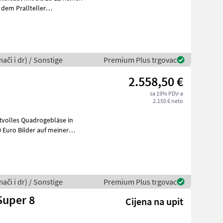
 dem Prallteller
ači i dr) / Sonstige
Premium Plus trgovac
2.558,50 €
sa 19% PDV-a
2.150 € neto
tvolles Quadrogebläse in
 Euro Bilder auf meiner
ači i dr) / Sonstige
Premium Plus trgovac
Super 8
Cijena na upit