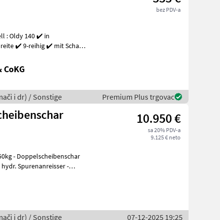
bez PDV-a
ite ✔️ 9-reihig ✔️ mit Schar-
& CoKG
ači i dr) / Sonstige
Premium Plus trgovac
cheibenschar
10.950 €
sa 20% PDV-a
9.125 € neto
1050kg - Doppelscheibenschar
 hydr. Spurenanreisser -
ači i dr) / Sonstige
07-12-2025 19:25