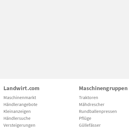
Landwirt.com
Maschinengruppen
Maschinenmarkt
Traktoren
Händlerangebote
Mähdrescher
Kleinanzeigen
Rundballenpressen
Händlersuche
Pflüge
Versteigerungen
Güllefässer