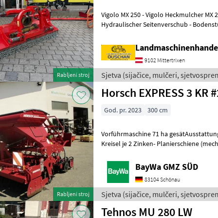
Vigolo MX 250 - Vigolo Heckmulcher MX 250 - Kettenvorhang -
Hydraulischer Seitenverschub - Bodenstüt
Gleitkuven aus Hardox - Arbe
Landmaschinenhande
9102 Mittertrixen
Sjetva (sijačice, mulčeri, sjetvosprem
Rabljeni stroj
Horsch EX
God. pr. 2023
300 cm
Vorführmaschine 71 ha gesätAusstattung:
Kreisel je 2 Zinken- Planierschiene (mech.
Trapezpackerwalze d 50 cm- Doppelsch
BayWa GMZ SÜD
83104 Schönau
Sjetva (sijačice, mulčeri, sjetvospre
Rabljeni stroj
Tehnos MU 280 LW