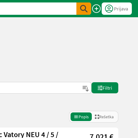
Prijava
Filtri
Popis
Rešetka
 Vatory NEU 4 / 5 /
7.021 €