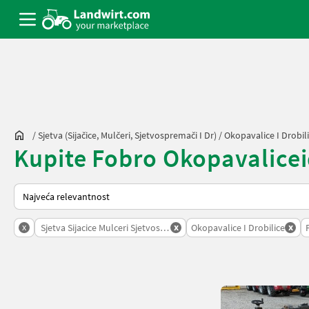
/
Sjetva (sijačice, Mulčeri, Sjetvospremači I Dr)
/
Okopavalice I Drobil
Kupite Fobro Okopavaliceidr
Tako se sortira na Landwirt.com
x
x
x
Sjetva Sijacice Mulceri Sjetvospremaci I Dr
Okopavalice I Drobilice