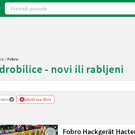
Pretraži ponude
ice
/
Fobro
obilice - novi ili rabljeni
x
x
Fobro
Izbriši sve filtre
Fobro Hackgerät Hactec