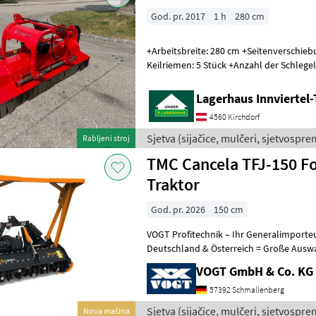
God. pr. 2017
1 h
280 cm
+Arbeitsbreite: 280 cm +Seitenverschiebung: 58 cm +Anzahl der
Keilriemen: 5 Stück +Anzahl der Schlegel (Hammerschlegel): 26 Stück
+Empfohlene Traktorleis
Lagerhaus Innviertel-
4560 Kirchdorf
Sjetva (sijačice, mulčeri, sjetvospre
Rabljeni stroj
TMC Cancela TFJ-150 Fo
Traktor
God. pr. 2026
150 cm
VOGT Profitechnik – Ihr Generalimporte
Deutschland & Österreich = Große Auswahl an TMC Forstmulchern,
Forstfräsen & Steinbrechern für Schlep
VOGT GmbH & Co. KG
57392 Schmallenberg
Sjetva (sijačice, mulčeri, sjetvospre
Nova mašina