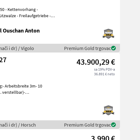
zwalze - Freilaufgetriebe -
l Ouschan Anton
ači i dr) / Vigolo
Premium Gold trgovac
PRESS 3 KR #27
43.900,29 €
sa 19% PDV-a
36.891 € neto
- Arbeitsbreite 3m- 10
 verstellbar)-
eibenschar
mači i dr) / Horsch
Premium Gold trgovac
3.990 €