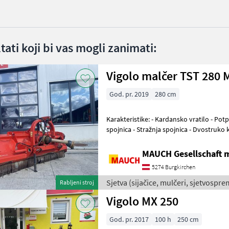
ltati koji bi vas mogli zanimati:
Vigolo malčer TST 280 
God. pr. 2019
280 cm
Karakteristike: - Kardansko vratilo - Potporni valjak - Trotočkovna
spojnica - Stražnja spojnica - Dvostruko k
pomak - Dodatni protunož -
MAUCH Gesellschaft m
5274 Burgkirchen
Sjetva (sijačice, mulčeri, sjetvosprem
Rabljeni stroj
Vigolo MX 250
God. pr. 2017
100 h
250 cm