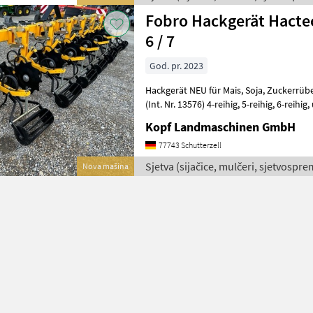
Fobro Hackgerät Hactec
6 / 7
God. pr. 2023
Hackgerät NEU für Mais, Soja, Zuckerrüben mit Schutzscheiben NEU
(Int. Nr. 13576) 4-reihig, 5-reihig, 6-reihig, und 7-reihig möglich
Elemente Parallelogramm, jedes
Kopf Landmaschinen GmbH
77743 Schutterzell
Sjetva (sijačice, mulčeri, sjetvospre
Nova mašina