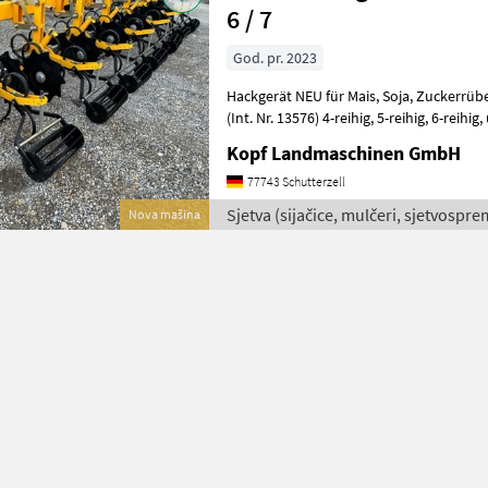
6 / 7
God. pr. 2023
Hackgerät NEU für Mais, Soja, Zuckerrüben mit Schutzscheiben NEU
(Int. Nr. 13576) 4-reihig, 5-reihig, 6-reihig, und 7-reihig möglich
Elemente Parallelogramm, jedes
Kopf Landmaschinen GmbH
77743 Schutterzell
Sjetva (sijačice, mulčeri, sjetvospre
Nova mašina