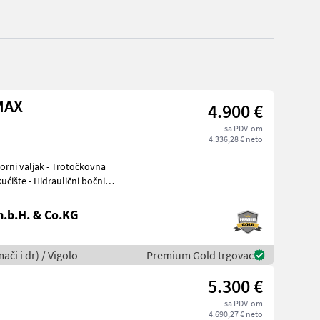
MAX
4.900 €
sa PDV-om
4.336,28 € neto
ućište - Hidraulični bočni
.b.H. & Co.KG
ači i dr) / Vigolo
Premium Gold trgovac
5.300 €
sa PDV-om
4.690,27 € neto