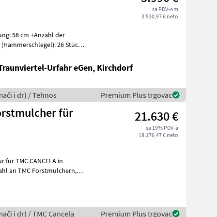
sa PDV-om
3.530,97 € neto
Traunviertel-Urfahr eGen, Kirchdorf
mači i dr) / Tehnos
Premium Plus trgovac
rstmulcher für
21.630 €
sa 19% PDV-a
18.176,47 € neto
ur für TMC CANCELA in
mači i dr) / TMC Cancela
Premium Plus trgovac