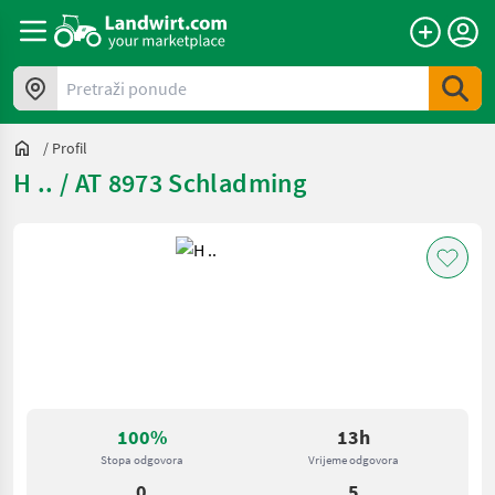
Pretraži ponude
/
Profil
H .. / AT 8973 Schladming
100%
13h
Stopa odgovora
Vrijeme odgovora
0
5