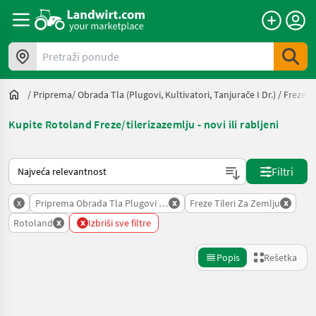
Pretraži ponude
/
Priprema/ Obrada Tla (plugovi, Kultivatori, Tanjurače I Dr.)
/
Freze/ 
Kupite Rotoland Freze/tilerizazemlju - novi ili rabljeni
Tako se sortira na Landwirt.com
Filtri
x
x
x
Priprema Obrada Tla Plugovi Kultivatori Tanjurace I Dr
Freze Tileri Za Zemlju
x
x
Rotoland
Izbriši sve filtre
Popis
Rešetka