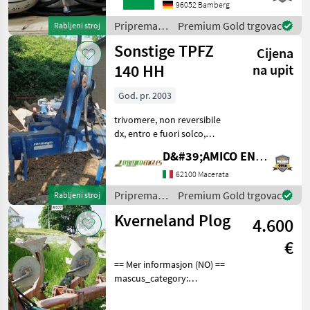
trgovaca
oglasi
Maschine wird auf www.ab-
96052 Bamberg
auction.com versteigert.
Priprema/
Premium Gold trgovac
Rabljeni stroj
Priprema/ obrada tla
obrada tla
Sonstige TPFZ
(plugovi, kulti
Cijena
(plugovi,
kultivatori,
140 HH
na upit
tanjurače i
dr.) /
God. pr. 2003
Horsch
trivomere, non reversibile
dx, entro e fuori solco,
ruota di profondità,
D&#39;AMICO ENGLES SRL
avanvomeri a disco, peso:
13, 60 qli, anno: 2003
62100 Macerata
Priprema/ obrada tla
Priprema/
Premium Gold trgovac
Rabljeni stroj
(plugovi, kultivatori,
obrada tla
Kverneland Plog
4.600
(plugovi,
kultivatori,
€
tanjurače i
dr.) /
== Mer informasjon (NO) ==
Corma
mascus_category:
tillageequipment Please
provide reference number