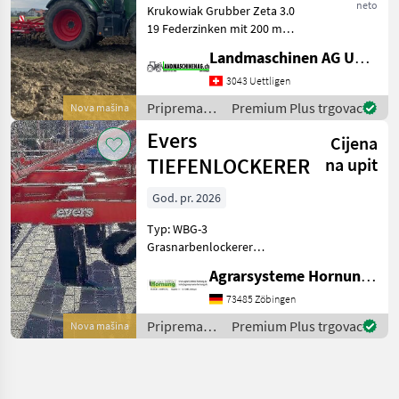
neto
Krukowiak Grubber Zeta 3.0
19 Federzinken mit 200 mm
Gänsefussscharen, 20%
Landmaschinen AG Uettligen
Überschnitt Ausgerüstet
mit Rohrstabwalze und
3043 Uettligen
Nachstriegel, Warntafeln
Priprema/
Premium Plus trgovac
Nova mašina
und Beleuchtungsa
obrada tla
Evers
Cijena
(plugovi,
kultivatori,
TIEFENLOCKERER
na upit
tanjurače i
dr.) /
God. pr. 2026
Krukowiak
Typ: WBG-3
Grasnarbenlockerer
Arbeitstiefe max. 45 cm Mit
Agrarsysteme Hornung GmbH & Co. KG
3 Zinken / Strichabstand 90
cm Arbeitsbreite 270 cm /
73485 Zöbingen
Transportbreite 252 cm
Priprema/
Premium Plus trgovac
Nova mašina
Rahmenhöhe 75 cm
obrada tla
Zugbedarf
(plugovi,
kultivatori,
tanjurače i