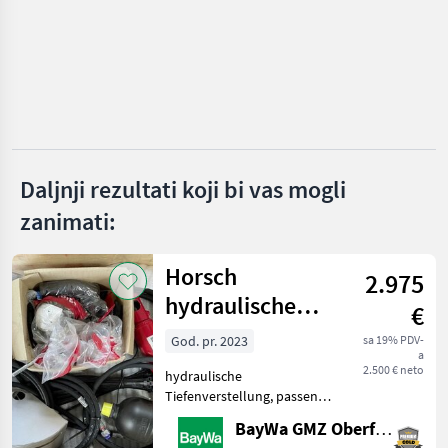
KATEGORIJU
Rotoland
Howard
Maschio
Daljnji rezultati koji bi vas mogli
Celli
zanimati:
Kuhn
Horsch
2.975
Vigolo
hydraulische
€
Prikaži
Tiefenverstellung
sve
God. pr. 2023
sa 19% PDV-
(42)
a
2.500 € neto
hydraulische
MARKETPLACE
Tiefenverstellung, passend
zu Horsch Joker 5 CT,
BayWa GMZ Oberfranken
Ponude
Mali
Baujahr 2023Diese
Marketplace