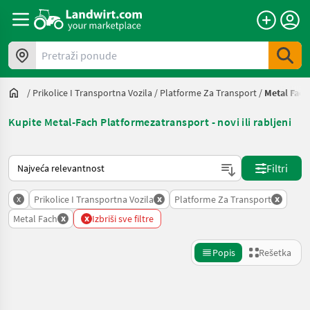
Pretraži ponude
/
Prikolice I Transportna Vozila
/
Platforme Za Transport
/
Metal Fach
Kupite Metal-Fach Platformezatransport - novi ili rabljeni
Tako se sortira na Landwirt.com
Filtri
x
x
x
Prikolice I Transportna Vozila
Platforme Za Transport
x
x
Metal Fach
Izbriši sve filtre
Popis
Rešetka