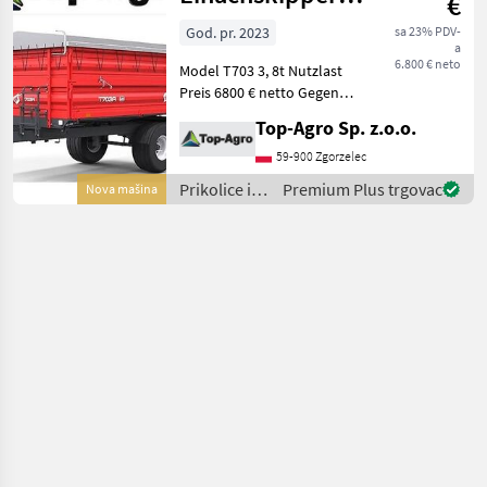
€
T703A
God. pr. 2023
sa 23% PDV-
a
6.800 € neto
Model T703 3, 8t Nutzlast
Preis 6800 € netto Gegen
Aufpreis: Vollaufsatz
Top-Agro Sp. z.o.o.
500mm - 1000 € netto
Aufsatz aus Gitter 700mm
59-900 Zgorzelec
Plane Auflaufbremse 2-
Prikolice i
Premium Plus trgovac
Nova mašina
Kreis DL Bremse B
transportna
vozila /
Metal-Fach