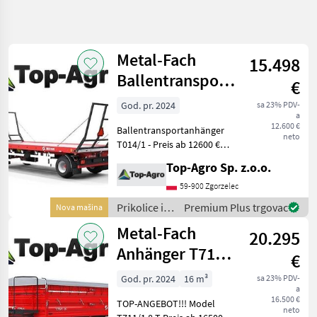
Precizirajte
pretragu
Metal-Fach
15.498
Kategorija
Država
Filtri
4
Ballentransportanhänger
€
T014/1
God. pr. 2024
sa 23% PDV-
Prikaži 6
TRENUTNA
Poništi
a
STAZA
rezultata
12.600 €
Ballentransportanhänger
neto
Poljoprivredna
T014/1 - Preis ab 12600 €
tehnika
netto für Standard
Top-Agro Sp. z.o.o.
Prikolice I
Ausstattung Technische
Transportna
Daten: Nutzlast [kg] 7400
59-900 Zgorzelec
Vozila
DMC [kg] 10 000
Prikolice i
Premium Plus trgovac
Nova mašina
Platforme
Eigengewicht
transportna
Za
Metal-Fach
20.295
Transport
vozila /
Metal-Fach
Anhänger T711/1
Metal
€
Fach
8 T
God. pr. 2024
16 m³
sa 23% PDV-
a
Dreiseitenkipper
ODABERITE
16.500 €
KATEGORIJU
TOP-ANGEBOT!!! Model
2 Achser
neto