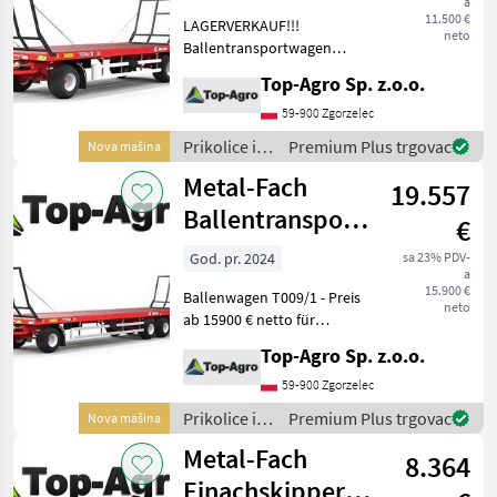
a
Ballentransportwagen
11.500 €
LAGERVERKAUF!!!
T0
neto
Ballentransportwagen
T014/2 - Preis 11500 € netto
Top-Agro Sp. z.o.o.
- letzte STK noch
verfügbar!!! Technische
59-900 Zgorzelec
Daten: Typgenehmigung PL
Prikolice i
Premium Plus trgovac
Nova mašina
Zulässige Geschwindigkei
transportna
Metal-Fach
19.557
vozila /
Metal-Fach
Ballentransportanhänger
€
T009/1
God. pr. 2024
sa 23% PDV-
a
15.900 €
Ballenwagen T009/1 - Preis
neto
ab 15900 € netto für
Standard Austattung
Top-Agro Sp. z.o.o.
Technische Daten: Nutzlast
[kg] 11 440 Gewicht [kg]
59-900 Zgorzelec
3560 Gesamtlänge /
Prikolice i
Premium Plus trgovac
Nova mašina
Gesamtbre
transportna
Metal-Fach
8.364
vozila /
Metal-Fach
Einachskipper