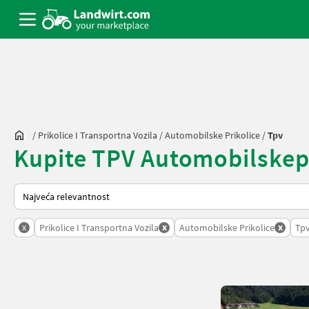
/
Prikolice I Transportna Vozila
/
Automobilske Prikolice
/
Tpv
Kupite TPV Automobilskeprik
Tako se sortira na Landwirt.com
x
x
x
Prikolice I Transportna Vozila
Automobilske Prikolice
Tp