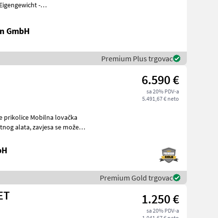
Eigengewicht -
atz für 2
en GmbH
Premium Plus trgovac
6.590 €
sa 20% PDV-a
5.491,67 € neto
obilna lovačka
 zavjesa se može
bH
Premium Gold trgovac
ET
1.250 €
sa 20% PDV-a
1.041,67 € neto