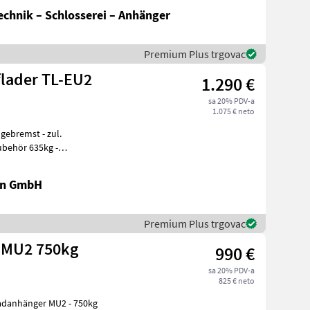
chnik – Schlosserei – Anhänger
Premium Plus trgovac
lader TL-EU2
1.290 €
sa 20% PDV-a
1.075 € neto
ubehör 635kg -
x. Stützlast 50k
en GmbH
Premium Plus trgovac
 MU2 750kg
990 €
sa 20% PDV-a
825 € neto
änger MU2 - 750kg