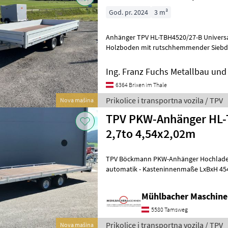
God. pr. 2024
3 m³
Anhänger TPV HL-TBH4520/27-B Universal Hochlad
Holzboden mit rutschhemmender Siebdr
Aluminium-Bordwände (300mm hoch)
Ing. Franz Fuchs Metallbau u
6364 Brixen im Thale
Prikolice i transportna vozila / TPV
Nova mašina
TPV PKW-Anhänger HL-
2,7to 4,54x2,02m
TPV Böckmann PKW-Anhänger Hochlader HL-TB
automatik - Kasteninnenmaße LxBxH 454
Gesamtgewicht 2.700kg - Nutzlast 2.168
Mühlbacher Maschin
5580 Tamsweg
Prikolice i transportna vozila / TPV
Nova mašina