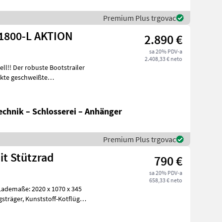
Premium Plus trgovac
1800-L AKTION
2.890 €
sa 20% PDV-a
2.408,33 € neto
trailer
nkte geschweißte
chnik – Schlosserei – Anhänger
Premium Plus trgovac
it Stützrad
790 €
sa 20% PDV-a
658,33 € neto