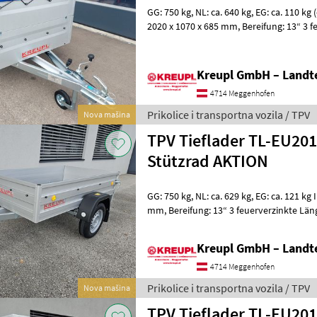
GG: 750 kg, NL: ca. 640 kg, EG: ca. 110 kg (ohne Zubehör) Lademaße:
2020 x 1070 x 685 mm, Bereifung: 13“ 3 feuerverzinkte Längsträger,
Kunststoff-Kotflügel Knott-
Kreupl GmbH – Landte
4714 Meggenhofen
Prikolice i transportna vozila / TPV
Nova mašina
TPV Tieflader TL-EU201
Stützrad AKTION
GG: 750 kg, NL: ca. 629 kg, EG: ca. 121 kg Innenmaße: 2030 x 1080 x 350
mm, Bereifung: 13“ 3 feuerverzinkte Längsträger, Kunststoff-Kotflügel
Knott-Gummifederachs
Kreupl GmbH – Landte
4714 Meggenhofen
Prikolice i transportna vozila / TPV
Nova mašina
TPV Tieflader TL-EU201