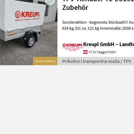
Zubehör
Sonderaktion - begrenzte Stückzahl!! Ausstattung: GG: 750 kg, NL: ca.
629 kg, EG: ca. 121 kg Innenmaße: 2030 x 1080 x 350 mm, Bereifung:
13“ 3 feuerverzinkte L
Kreupl GmbH – Landte
4714 Meggenhofen
Prikolice i transportna vozila / TPV
Nova mašina