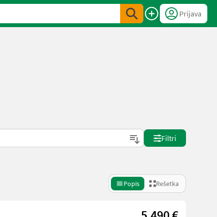
Prijava
Filtri
Popis
Rešetka
5.490 €