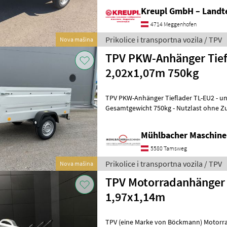
Kreupl GmbH – Landte
4714 Meggenhofen
Prikolice i transportna vozila / TPV
Nova mašina
TPV PKW-Anhänger Tief
2,02x1,07m 750kg
TPV PKW-Anhänger Tieflader TL-EU2 - ungebremst - zul.
Gesamtgewicht 750kg - Nutzlast ohne Z
Kasteninnenmaße 2020x1075x345mm - ma
Mühlbacher Maschin
5580 Tamsweg
Prikolice i transportna vozila / TPV
Nova mašina
TPV Motorradanhänger
1,97x1,14m
TPV (eine Marke von Böckmann) Motorradanh