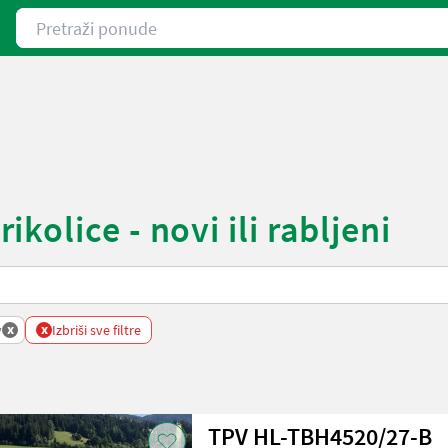
Pretraži ponude
olice - novi ili rabljeni
x
x
v
Izbriši sve filtre
TPV HL-TBH4520/27-B