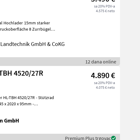
sa 20% PDV-a
4.575 € neto
er 15mm starker
uckoberfläche 8 Zurrbügel
nd Landtechnik GmbH & CoKG
12 dana online
TBH 4520/27R
4.890 €
sa 20% PDV-a
4.075 € neto
H 4520/27R - Stützrad
5 x 2020 x 95mm -
kg
en GmbH
Premium Plus trgovac