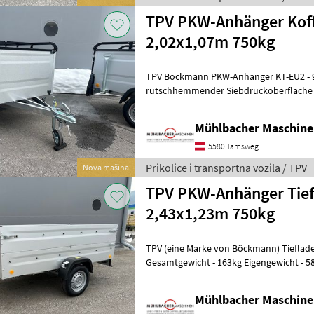
TPV PKW-Anhänger Kof
2,02x1,07m 750kg
TPV Böckmann PKW-Anhänger KT-EU2 - 9mm starker Holzboden mit
rutschhemmender Siebdruckoberfläche - 1-Flügeltür hinten 
Bordwände aus 1, 5mm Stahlblech mit A
Mühlbacher Maschin
5580 Tamsweg
Prikolice i transportna vozila / TPV
Nova mašina
TPV PKW-Anhänger Tief
2,43x1,23m 750kg
TPV (eine Marke von Böckmann) Tieflader TL-E
Gesamtgewicht - 163kg Eigengewicht - 58
Kasteninnenmaße LxBxH 2435x1235x34
Mühlbacher Maschin