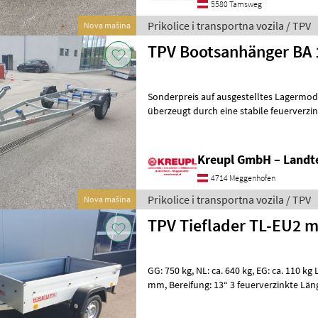
5580 Tamsweg
Prikolice i transportna vozila / TPV
Nova mašina
TPV Bootsanhänger BA 
Sonderpreis auf ausgestelltes Lagermodell!! Der robuste Boots
überzeugt durch eine stabile feuerverzi
Rahmenkonstruktion. Durch seine versc
Kreupl GmbH – Landte
4714 Meggenhofen
Prikolice i transportna vozila / TPV
Nova mašina
TPV Tieflader TL-EU2 m
GG: 750 kg, NL: ca. 640 kg, EG: ca. 110 kg Lademaße: 2020 x 1070 x 345
mm, Bereifung: 13“ 3 feuerverzinkte Längsträger, Kunststoff-Kotflügel
Knott-Gummifederachse