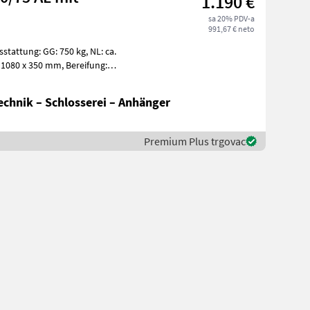
1.190 €
sa 20% PDV-a
991,67 € neto
chnik – Schlosserei – Anhänger
Premium Plus trgovac