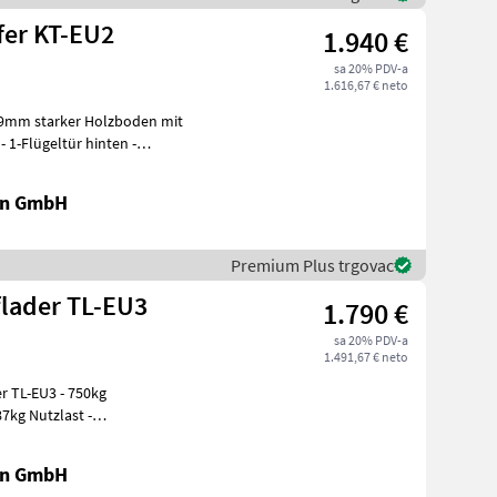
fer KT-EU2
1.940 €
sa 20% PDV-a
1.616,67 € neto
-
l
en GmbH
Premium Plus trgovac
lader TL-EU3
1.790 €
sa 20% PDV-a
1.491,67 € neto
U3 - 750kg
7kg Nutzlast -
0mm (ohne Aufsa
en GmbH