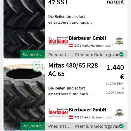
42 SST
na upit
Die Reifen sind sofort
einsatzbereit und nach
Vereinbarung verfügbar.
Eine Besichtigung sowie
Bierbauer GmbH
Prüfung vor Ort ist jederzeit
möglich. Bei Fragen zu
8311 Markt Hartmannsdorf
Zustand, Dimens
Pneumatici/
Premium Gold trgovac
Rabljeni stroj
Gume/
Mitas 480/65 R28
1.440
Naplatci /
Mitas
AC 65
€
sa 20% PDV-
Die Reifen sind sofort
a
1.200 € neto
einsatzbereit und nach
Vereinbarung verfügbar.
Eine Besichtigung sowie
Bierbauer GmbH
Prüfung vor Ort ist jederzeit
möglich. Bei Fragen zu
8311 Markt Hartmannsdorf
Zustand, Dimens
Pneumatici/
Premium Gold trgovac
Rabljeni stroj