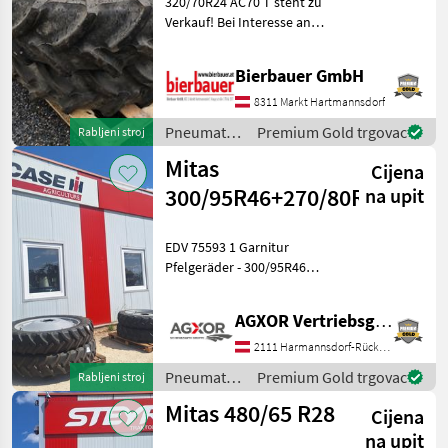
320/70R24 AC70 T steht zu
Verkauf! Bei Interesse an
AC65
diesen Reifen oder Fragen
Mitas
zum technischen Zustand
Bierbauer GmbH
und zur Verfügbarkeit
MARKETPLACE
kontaktieren Sie mich bitte
8311 Markt Hartmannsdorf
schrif
Pneumatici/
Premium Gold trgovac
Rabljeni stroj
Ponude
Mali
Marketplace
Gume/
trgovaca
oglasi
Mitas
Cijena
Naplatci /
Mitas
300/95R46+270/80R36
na upit
EDV 75593 1 Garnitur
Pfelgeräder - 300/95R46
AC90 50% - 8 Loch
Ferstellfelgen - 220mm
AGXOR Vertriebsgesellschaft Ost GmbH
Innenloch - 275mm
Lochkreis - 148A8 -
2111 Harmannsdorf-Rückersdorf
270/80R36 AC90 50% - 8
Pneumatici/
Premium Gold trgovac
Rabljeni stroj
Loch F
Gume/
Mitas 480/65 R28
Cijena
Naplatci /
Mitas
na upit