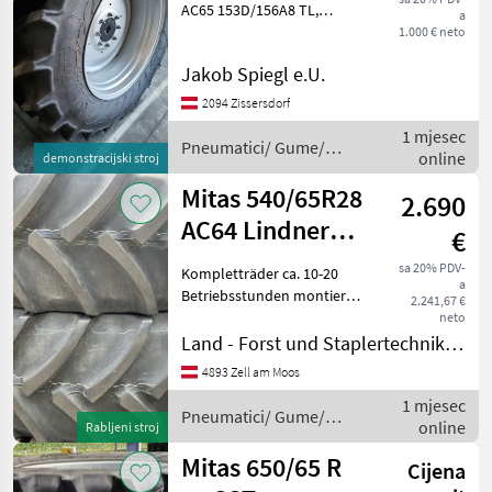
AC65 153D/156A8 TL,
a
demontiert von
1.000 € neto
Neumaschine, Preis pro
Jakob Spiegl e.U.
Stück Tip stroja: Traktori,
Indeks brzine (I.B.): 65 km/h
2094 Zissersdorf
(indeks brzine: D), Indeks
1 mjesec
Pneumatici/ Gume/
online
demonstracijski stroj
Naplatci / Mitas
Mitas 540/65R28
2.690
AC64 Lindner
€
Fendt Steyr
sa 20% PDV-
Kompletträder ca. 10-20
a
Betriebsstunden montiert
2.241,67 €
aus Umbereifung von
neto
Lindner Lintrac Passend auf
Land - Forst und Staplertechnik Pöckl Johannes
Lindner Traktor Geotrac
4893 Zell am Moos
Lintrac usw Fendt Steyr
1 mjesec
und andere Lochkr
Pneumatici/ Gume/
online
Rabljeni stroj
Naplatci / Mitas
Mitas 650/65 R
Cijena