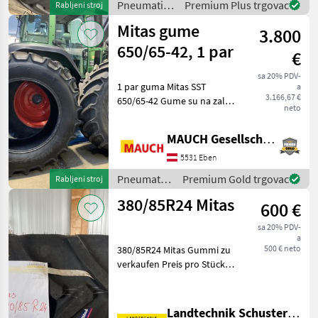
Pneumatici/
Premium Plus trgovac
Rabljeni stroj
Gume/
Mitas gume
3.800
Naplatci /
Mitas
650/65-42, 1 par
€
sa 20% PDV-
1 par guma Mitas SST
a
3.166,67 €
650/65-42 Gume su na zalihi
neto
u Ebenu im Pongau. Rado
ću vam detaljno pokazati
MAUCH Gesellschaft m.b.H. & Co.KG, Eben
gume u Centru za alpsku
poljoprivredu u Ebenu.
5531 Eben
Kako bih vam moga
Pneumatici/
Premium Gold trgovac
Rabljeni stroj
Gume/
380/85R24 Mitas
600 €
Naplatci /
Mitas
sa 20% PDV-
a
500 € neto
380/85R24 Mitas Gummi zu
verkaufen Preis pro Stück,
ein Stück auf Lager Reifen in
2041 Grund Tip stroja:
Traktori, Indeks brzine (I.B.):
Landtechnik Schuster Niederlassung Mistelbach