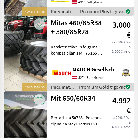
optional 2x 480/65R 28
4910 Pattigham
Mitas da
Pneumatici/
Premium Plus trgovac
Nova mašina
Gume/
Mitas 460/85R38
3.000
Naplatci /
Mitas
+ 380/85R28
€
sa 20% PDV-
Karakteristike: - s felgama -
a
2.500 € neto
kompatibilan s MF 7S.155 -
novo Uređaj je na zalihi u
Burgkirchenu. Kako bih
MAUCH Gesellschaft m.b.H. & Co.KG
vam mogao posvetiti
dovoljno vremena, molim
5274 Burgkirchen
vas da zaka
Pneumatici/
Premium Gold trgovac
Nova mašina
Gume/
Mit 650/60R34
4.992
Naplatci /
Mitas
€
Broj artikla 50728 - Posebna
sa 20% PDV-
a
cijena Za Steyr Terrus CVT
4.160 € neto
6300 1 par (2 kom)
Kompletni kotači - Guma