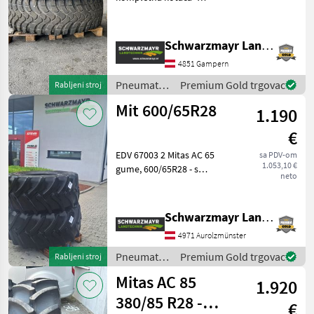
540/80R38 cca. 70%
preostalog profila 2
kompletna kotača -
Schwarzmayr Landtechnik GmbH - Gampern
440/80R28 cca. 50%
4851 Gampern
preostalog profila Pogodno
za Steyr / Case /
Pneumatici/
Premium Gold trgovac
Rabljeni stroj
Gume/
Mit 600/65R28
1.190
Naplatci /
Mitas
€
EDV 67003 2 Mitas AC 65
sa PDV-om
1.053,10 €
gume, 600/65R28 - s
neto
indeksom nosivosti 147D - s
dubinom profila od
približno 2, 5 do 3 cm - 1
Schwarzmayr Landtechnik GmbH - Aurolzmünster
guma je zalijepljena, ali
4971 Aurolzmünster
hermetički zatvorena
Pneumatici/
Premium Gold trgovac
Rabljeni stroj
Gume/
Mitas AC 85
1.920
Naplatci /
Mitas
380/85 R28 -
€