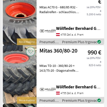
€
Mitas AC70 G - 680/85 R32 -
sa 20% PDV-
a
Radialreifen - schlauchlos =
5.200 € neto
TL - 178A8 / 175B = 7500kg
bei 40 km/h / 6900 kg bei 50
km/h - 30mm Restprofil
Wölfleder Bernhard GmbH
Felge - 10 Loch - 340 mm
4755 Zell a. d. Pram
Loc
Pneumatici/
Premium Plus trgovac
Nova mašina
Gume/
Mitas 360/80-20
990 €
Naplatci /
Mitas
sa 20% PDV-
a
825 € neto
Mitas TD-10 - 360/80-20 =
14.5/75-20 - Diagonalreifen -
schlauchlos = TL - 128A8 /
141A8 = 1450 kg bei 40
km/h / 2575 kg bei 40 km/h
Wölfleder Bernhard GmbH
- 30 mm Restprofil (= 80 %)
4755 Zell a. d. Pram
Fel
Pneumatici/
Premium Plus trgovac
Nova mašina
Gume/