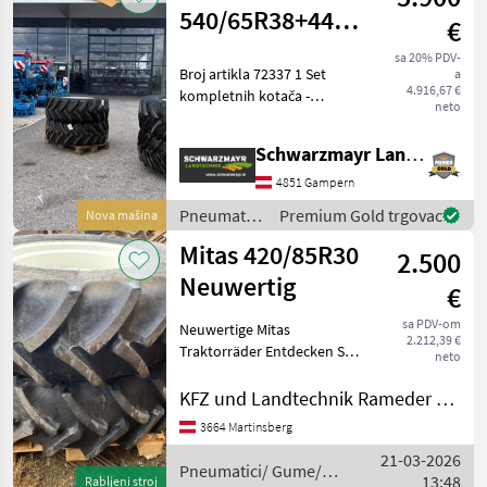
Mitas
540/65R38+440/65R28
€
Kompletne
sa 20% PDV-
Broj artikla 72337 1 Set
a
gume
4.916,67 €
kompletnih kotača -
neto
540/65R38 Mitas AC65 -
480/65R24 Mitas AC65 - za
Schwarzmayr Landtechnik GmbH - Gampern
Steyr Multi / Expert Brzinski
indeks + opterećenje: 136
4851 Gampern
A8 Prednja os
Pneumatici/
Premium Gold trgovac
Nova mašina
Gume/
Mitas 420/85R30
2.500
Naplatci /
Mitas
Neuwertig
€
sa PDV-om
Neuwertige Mitas
2.212,39 €
Traktorräder Entdecken Sie
neto
die leistungsstarken
Traktorräder der
KFZ und Landtechnik Rameder e.U.
renommierten Marke Mitas,
3664 Martinsberg
die speziell für
21-03-2026
landwirtschaftliche
Pneumatici/ Gume/
13:48
Maschinen entwick
Rabljeni stroj