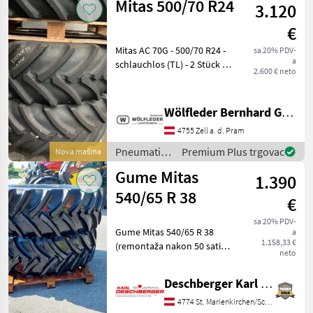
Mitas 500/70 R24
3.120
Naplatci /
Mitas
€
Mitas AC 70G - 500/70 R24 -
sa 20% PDV-
a
schlauchlos (TL) - 2 Stück -
2.600 € neto
ca. 30 mm Restprofil -
empfohlene Felge: DW 16L -
mögliche Felge: W16L; DW
Wölfleder Bernhard GmbH
15L; W15L - LI: 155 (3875kg)
4755 Zell a. d. Pram
/167
Pneumatici/
Premium Plus trgovac
Nova mašina
Gume/
Gume Mitas
1.390
Naplatci /
Mitas
540/65 R 38
€
sa 20% PDV-
Gume Mitas 540/65 R 38
a
1.158,33 €
(remontaža nakon 50 sati) -
neto
kao nove - dostupne 2
gume, cijena po komadu -
Deschberger Karl Landtechnik GesmbH & Co KG
vaša kontakt osoba - g.
Christoph Deschberger
4774 St. Marienkirchen/Schärding