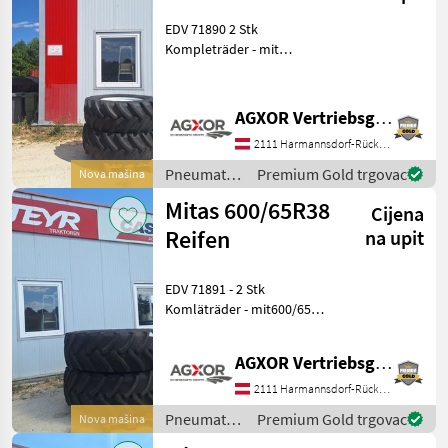
EDV 71890 2 Stk
Kompleträder - mit
480/65R28 - mit Fixfelge -
mit 8 Loch - mit 290mm
Innenloch - mit 330mm
AGXOR Vertriebsgesellschaft Ost GmbH
Lochkreiß -mit 137A8
2111 Harmannsdorf-Rückersdorf
Tragfähigkeitskenzahl
Pneumatici/
Premium Gold trgovac
Nova mašina
Gume/
Mitas 600/65R38
Cijena
Naplatci /
Mitas
Reifen
na upit
EDV 71891 - 2 Stk
Komläträder - mit600/65
R38 - mit8 Loch - mit
Fixfelge - mit 225mm
AGXOR Vertriebsgesellschaft Ost GmbH
Inneloche - mit 275mm
Lochkreis - mit 156A8
2111 Harmannsdorf-Rückersdorf
Tragfähigkeitskenzahl
Pneumatici/
Premium Gold trgovac
Nova mašina
Gume/