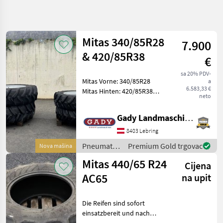
Precizirajte
pretragu
Mitas 340/85R28
7.900
Kategorija
Država
Filtri
4
& 420/85R38
€
Prikaži
sa 20% PDV-
TRENUTNA
Mitas Vorne: 340/85R28
Poništi
112
a
STAZA
6.583,33 €
Mitas Hinten: 420/85R38
rezultata
neto
Poljoprivredna
Passen auf Massey
tehnika
Ferguson 5S.105. Das Team
Gady Landmaschinen GmbH
Pneumatici
der Gady Family bedankt
Gume
sich für Ihr Interesse und
8403 Lebring
Naplatci
freut sich auf I
Pneumatici/
Premium Gold trgovac
Nova mašina
Pneumatici
Gume/
Gume Za
Mitas 440/65 R24
Cijena
Traktore
Naplatci /
Mitas
AC65
na upit
Mitas
ODABERITE
Die Reifen sind sofort
KATEGORIJU
einsatzbereit und nach
Vereinbarung verfügbar.