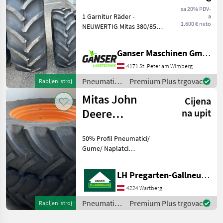
280/70 R20
sa 20% PDV-
1 Garnitur Räder -
a
1.600 € neto
NEUWERTIG Mitas 380/85
R28 Preis pro Stk. 490€ ex.
MwSt Mitas 280/70 R20 Preis
Ganser Maschinen GmbH
pro Stk. 310€ ex. MwSt
Sofort Verfügbar!
4171 St. Peter am Wimberg
Pneumatici/ Gume/
Pneumatici/
Premium Plus trgovac
Rabljeni stroj
Gume/
Mitas John
Cijena
Naplatci /
Mitas
Deere
na upit
Kompletträder
50% Profil Pneumatici/
540/65R38
Gume/ Naplatci
Pneumatici/ gume za
traktore
LH Pregarten-Gallneukirchen, Pregarten
4224 Wartberg
Pneumatici/
Premium Plus trgovac
Rabljeni stroj
Gume/