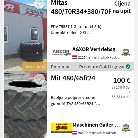
Mitas
Cijena
Naplatci /
Mitas
480/70R34+380/70R24
na upit
EDV 75587 1 Garnitur (4 Stk)
Kompläträder - 2 Stk
480/70R34 - 2 Stk 380/70R24
- Mitas - Ferstelfelge
AGXOR Vertriebsgesellschaft Ost GmbH
Anschlußmaße: -
Mittebohrung /Lochkreis VA
2111 Harmannsdorf-Rückersdorf
225/275/ 6
Pneumatici/
Premium Gold trgovac
Nova mašina
Gume/
Mit 480/65R24
100 €
Naplatci /
Mitas
sa 20% PDV-
a
83,33 € neto
Rabljene poljoprivredne
gume MITAS 480/65R24 *
Dubina profila cca. 10% *
Veličina 480/65R24 * 2
dostupne * Cijena po gumi
Maschinen Gailer GmbH
* Dostupno odmah Dođite i
9640 Kötschach-Mauthen
pogledajte naš