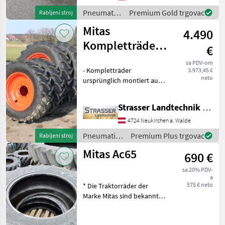
kompletne kotače u C
Pneumatici/
Premium Gold trgovac
Rabljeni stroj
Gume/
Mitas
4.490
Naplatci /
Mitas
Kompletträder
€
420/85 R38 &
sa PDV-om
- Kompletträder
3.973,45 €
380/70 R28 für
neto
ursprünglich montiert auf
Claas
Claas Arion 430 - Lochkreis
hinten 8x203 mm mit 150
Strasser Landtechnik GmbH
mm Nabenloch -
Einpresstiefe 115m -
4724 Neukirchen a. Walde
Lochkreis vorne: 8x276 mm
Pneumatici/
Premium Plus trgovac
Rabljeni stroj
mit 22
Gume/
Mitas Ac65
690 €
Naplatci /
Mitas
sa 20% PDV-
a
575 € neto
* Die Traktorräder der
Marke Mitas sind bekannt
für ihre Zuverlässigkeit,
Langlebigkeit und