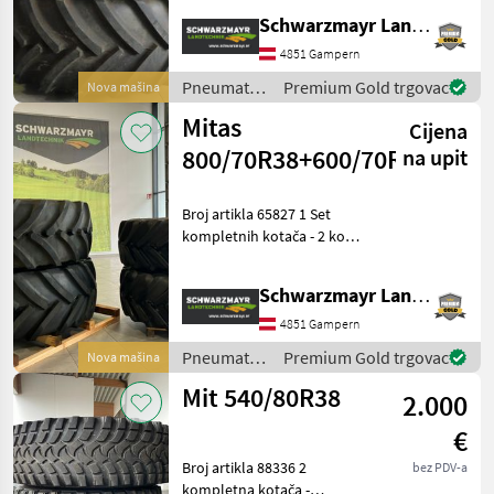
650/60R34 Mitas Super
Schwarzmayr Landtechnik GmbH - Gampern
Flexion - s indeksom
4851 Gampern
nosivosti 159/162 -
Pneumatici/
Premium Gold trgovac
Nova mašina
Gume/
Mitas
Cijena
Naplatci /
Mitas
800/70R38+600/70R30
na upit
Broj artikla 65827 1 Set
kompletnih kotača - 2 kom.
800/70R38 Mitas SFT 178D -
2 kom. 600/70R30 Mitas SFT
Schwarzmayr Landtechnik GmbH - Gampern
152D - za Steyr Absolut CVT
6280 Središnji otvor 281 m
4851 Gampern
Pneumatici/
Premium Gold trgovac
Nova mašina
Gume/
Mit 540/80R38
2.000
Naplatci /
Mitas
€
Broj artikla 88336 2
bez PDV-a
kompletna kotača -