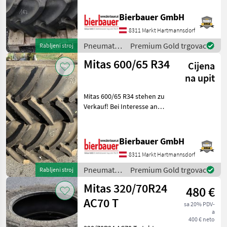
Mitas
Eine Besichtigung sowie
Bierbauer GmbH
Prüfung vor Ort ist jederzeit
Michelin
möglich. Bei Fragen zu
8311 Markt Hartmannsdorf
Zustand, Dimens
Pneumatici/
Premium Gold trgovac
Rabljeni stroj
Trelleborg
Gume/
Mitas 600/65 R34
Cijena
Naplatci /
BKT
Mitas
na upit
Alliance
Mitas 600/65 R34 stehen zu
Verkauf! Bei Interesse an
diesen Reifen oder Fragen
Trinker
zum technischen Zustand
Prikaži
und zur Verfügbarkeit
Bierbauer GmbH
sve
kontaktieren Sie mich bitte
8311 Markt Hartmannsdorf
(39)
schrif
Pneumatici/
Premium Gold trgovac
Rabljeni stroj
MODEL
Gume/
Mitas 320/70R24
480 €
Naplatci /
Mitas
AC70 T
sa 20% PDV-
a
680/85
400 € neto
R32