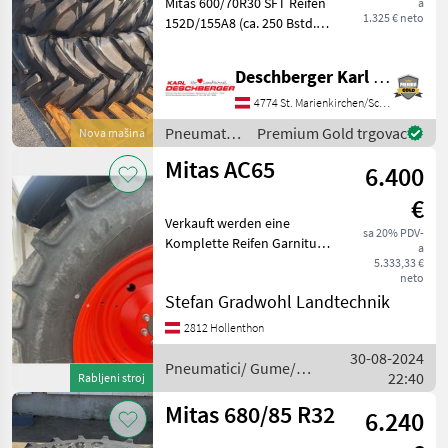
Mitas 600/70R30 SFT Reifen
a
Reifen
1.325 € neto
152D/155A8 (ca. 250 Bstd.)
SuperFlexionTyre mit
flexiblen, ultrastarken
Deschberger Karl Landtechnik GesmbH & Co KG
Seitenwänden - ermöglicht
niedrige Reifenfülldrücke
4774 St. Marienkirchen/Schärding
trotz hoher Tr
Pneumatici/
Premium Gold trgovac
Nova mašina
Gume/
Mitas AC65
6.400
Naplatci /
Mitas
€
Verkauft werden eine
sa 20% PDV-
Komplette Reifen Garnitur
a
ohne Felgen mit 130H
5.333,33 €
neto
Neuwertig Dimension
Stefan Gradwohl Landtechnik
650/65R42 hinten und
Vorne 540/65R30 Mitas
2812 Hollenthon
AC65 Tip stroja: Traktori,
30-08-2024
Inde
Pneumatici/ Gume/
22:40
Rabljeni stroj
Naplatci / Mitas
Mitas 680/85 R32
6.240