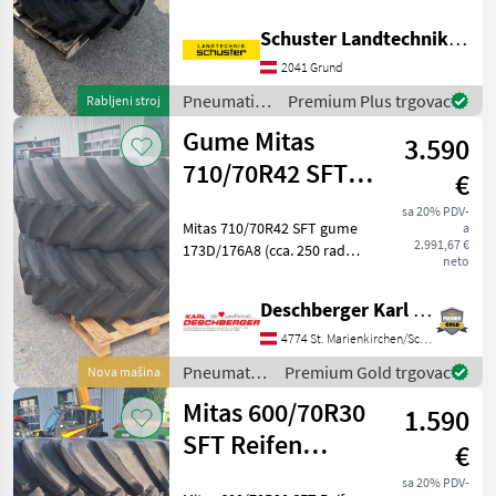
CLAAS Axos
Lochkreisdurchmesser:
Schuster Landtechnik Grund
275mm
2041 Grund
Narbendurchmesser:
220mm Fixfelgen Preis für 2
Pneumatici/
Premium Plus trgovac
Rabljeni stroj
Stk. Tip stroja: T
Gume/
Gume Mitas
3.590
Naplatci /
Mitas
710/70R42 SFT
€
gume
sa 20% PDV-
Mitas 710/70R42 SFT gume
a
173D/176A8
2.991,67 €
173D/176A8 (cca. 250 radnih
neto
sati) SuperFlexionTyre s
fleksibilnim, ultra jakim
Deschberger Karl Landtechnik GesmbH & Co KG
bočnim stijenkama -
omogućuje nizak tlak u
4774 St. Marienkirchen/Schärding
gumama unatoč viso
Pneumatici/
Premium Gold trgovac
Nova mašina
Gume/
Mitas 600/70R30
1.590
Naplatci /
Mitas
SFT Reifen
€
152D/155A8
sa 20% PDV-