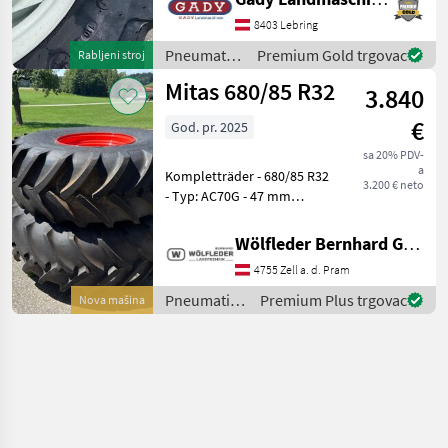
Team der Gady Family
bedankt sich für Ihr
8403 Lebring
Interesse und freu
Pneumatici/
Premium Gold trgovac
Rabljeni stroj
Gume/
Mitas 680/85 R32
3.840
Naplatci /
Mitas
€
God. pr. 2025
sa 20% PDV-
a
Kompletträder - 680/85 R32
3.200 € neto
- Typ: AC70G - 47 mm
Restprofil (=100%) - DW21B
x 32 Felge - AS-Profil -
Wölfleder Bernhard GmbH
Schlauchlos - SI: A8 / B =
4755 Zell a. d. Pram
40km/h / 50 km/h
Geschwindigkeit - LI:
Pneumatici/
Premium Plus trgovac
Nova mašina
Gume/
Naplatci /
Mitas