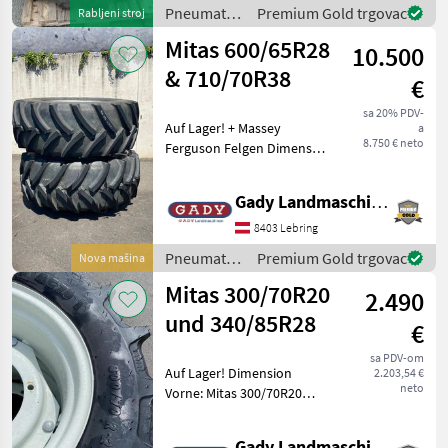
Pneumatici/
Premium Gold trgovac
Rabljeni stroj
Gume/
Mitas 600/65R28
10.500
Naplatci /
Mitas
& 710/70R38
€
sa 20% PDV-
Auf Lager! + Massey
a
8.750 € neto
Ferguson Felgen Dimenson
Vorne: Mitas 600/65R28
Hinten: Mitas 710/70R38
Gady Landmaschinen GmbH
Während unserer
Öffnungszeiten sind Sie
8403 Lebring
jederzeit herzlich da
Pneumatici/
Premium Gold trgovac
Nova mašina
Gume/
Mitas 300/70R20
2.490
Naplatci /
Mitas
und 340/85R28
€
sa PDV-om
Auf Lager! Dimension
2.203,54 €
neto
Vorne: Mitas 300/70R20
Hinten: Mitas 340/85R28 zu
Steyr 4075 Kompakt Das
Gady Landmaschinen GmbH