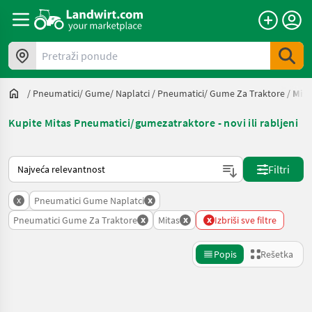
Pretraži ponude
/
Pneumatici/ Gume/ Naplatci
/
Pneumatici/ Gume Za Traktore
/
Mita
Kupite Mitas Pneumatici/gumezatraktore - novi ili rabljeni
Tako se sortira na Landwirt.com
Filtri
x
x
Pneumatici Gume Naplatci
x
x
x
Pneumatici Gume Za Traktore
Mitas
Izbriši sve filtre
Popis
Rešetka