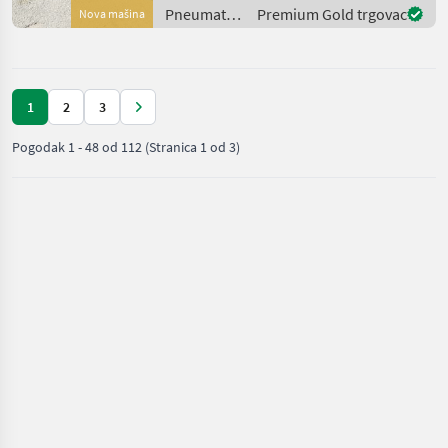
Guma Pneumatici/ Gume
Pneumatici/
Premium Gold trgovac
Nova mašina
Gume/
Naplatci /
Mitas
1
2
3
Pogodak
1
-
48
od
112
(Stranica 1 od 3)