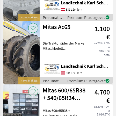
hervorragende Leistung in
Landtechnik Karl Scheuch
verschiedenen
3311 Zeillern
landwirtschaftlichen
Anwendungen
Pneumatici/
Premium Plus trgovac
Nova mašina
Gume/
Mitas Ac65
1.100
Naplatci /
Mitas
€
Die Traktorräder der Marke
sa 20% PDV-
a
Mitas, Modell
916,67 €
[Modellname], sind speziell
neto
für den Einsatz an
Traktoren konzipiert und
Landtechnik Karl Scheuch
zeichnen sich durch ihre
3311 Zeillern
hohe Leistungsfähigkeit
und
Pneumatici/
Premium Plus trgovac
Nova mašina
Gume/
Mitas 600/65R38
4.700
Naplatci /
Mitas
+ 540/65R24
€
AC65
sa 20% PDV-
Mitas 600/65R38 +
a
3.916,67 €
540/65R24 AC65 - Malo