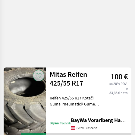
Naplatci /
Mitas
Mitas Reifen
100 €
425/55 R17
sa 20% PDV-
a
83,33 € neto
Reifen 425/55 R17 Kotači,
Guma Pneumatici/ Gume/
Naplatci Pneumatici/ gume
za traktore
BayWa Vorarlberg HandelsGmbH BayWa Technik
6820 Frastanz