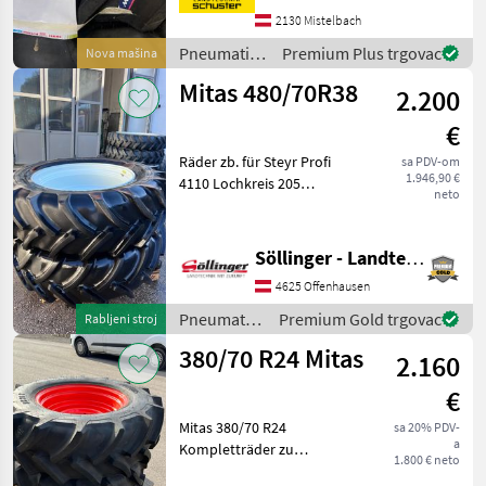
40 km/h (indeks brzine: A8)
2130 Mistelbach
Pneumatici/
Premium Plus trgovac
Nova mašina
Gume/
Mitas 480/70R38
2.200
Naplatci /
Mitas
€
Räder zb. für Steyr Profi
sa PDV-om
1.946,90 €
4110 Lochkreis 205
neto
Nabendurchmesser 14 mm
Absolut neuwertige
Komplettreifen - waren nur
Söllinger - Landtechnik GmbH
wenige Stunden montiert
4625 Offenhausen
Tip stroja: Traktori
Pneumatici/
Premium Gold trgovac
Rabljeni stroj
Gume/
380/70 R24 Mitas
2.160
Naplatci /
Mitas
€
Mitas 380/70 R24
sa 20% PDV-
a
Kompletträder zu
1.800 € neto
verkaufen passend für