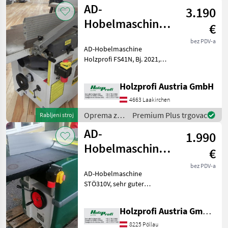
šumu i
AD-
3.190
obradu
drveta /
Hobelmaschine
€
Holzprofi
Holzprofi FS41N
bez PDV-a
AD-Hobelmaschine
gebraucht
Holzprofi FS41N, Bj. 2021,
sehr guter Zustand, inkl.
mech. Digitalanzeige und
Holzprofi Austria GmbH
seitlichem Profianschlag, 4
kW, 1800 mm Tischlänge,
4663 Laakirchen
410 mm Tischbreite
Oprema za
Premium Plus trgovac
Rabljeni stroj
šumu i
AD-
1.990
obradu
drveta /
Hobelmaschine
€
Holzprofi
Holzprofi
bez PDV-a
AD-Hobelmaschine
STÖ310V
STÖ310V, sehr guter
gebraucht
Zustand, 2, 2 kW, 1800 mm
Tischlänge, 310 mm
Holzprofi Austria GmbH, Zweigstelle Stmk.
Tischbreite, 4 Messer, 300
kgPreisänderungen
8225 Pöllau