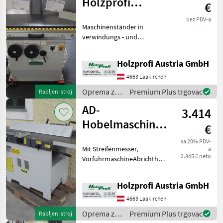
Holzprofi
€
Holzprofi
KSM3000TV20
bez PDV-a
Maschinenständer in
VORFÜHR
verwindungs - und
vibrationsfreier Bauweise,
extrem standsicher.
Holzprofi Austria GmbH
Schleifaggregat mittels
Handrad bis 45° verstellbar.
4663 Laakirchen
Schleifband - Oszillation m
Oprema za
Premium Plus trgovac
Rabljeni stroj
šumu i
AD-
3.414
obradu
drveta /
Hobelmaschine
€
Holzprofi
Holzprofi FS41N
sa 20% PDV-
Mit Streifenmesser,
a
Vorführmaschine
2.845 € neto
VorführmaschineAbrichthobel:Tischabmessun
1800 x 410 mmMax.
Spanabnahme 5
Holzprofi Austria GmbH
mmHobelwellendurchmesser
100 mmAnzahl
4663 Laakirchen
Hobelmesser 4
Oprema za
Premium Plus trgovac
Rabljeni stroj
StückDickenhobe