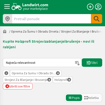
Pretraži ponude
/
Oprema Za Šumu I Obradu Drveta
/
Strojevi Za Blanjanje I Brušenje
Kupite Holzprofi Strojevizablanjanjeibrušenje - novi ili
rabljeni
Tako se sortira na Landwirt.com
Filtri
x
x
Oprema Za Sumu I Obradu Drveta
x
x
Strojevi Za Blanjanje I Brusenje
Holzprofi
x
Izbriši sve filtre
Popis
Rešetka