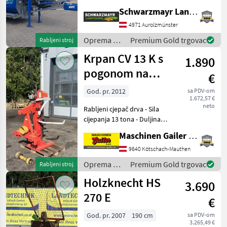
proizvedeno 2020. - s
Schwarzmayr Landtechnik GmbH - Aurolzmünster
šasijom - s mehanički
sklopivom transportnom
4971 Aurolzmünster
trakom (4, 40 m) - s
Oprema za
Premium Gold trgovac
Rabljeni stroj
pogonom na kardan
šumu i
Krpan CV 13 K s
1.890
obradu
drveta /
pogonom na
€
Binderberger
kardansko
God. pr. 2012
sa PDV-om
1.672,57 €
vratilo
neto
Rabljeni cjepač drva - Sila
cijepanja 13 tona - Duljina
cijepanja do 110 cm - Pogon
Maschinen Gailer GmbH
PTO-om - Kardansko vratilo
- Mehanički podizač drva -
9640 Kötschach-Mauthen
Dvoručno upravljanje sa st
Oprema za
Premium Gold trgovac
Rabljeni stroj
šumu i
Holzknecht HS
3.690
obradu
drveta /
270 E
€
Krpan
God. pr. 2007
190 cm
sa PDV-om
3.265,49 €