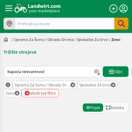
Pretraži ponude
/
Oprema Za Šumu I Obradu Drveta
/
Sjeckalice Za Drvo
/
Zeno
Tržište strojeva
Tako se sortira na Landwirt.com
Filtri
x
x
x
Oprema Za Sumu I Obradu Drveta
Sjeckalice Za Drvo
x
x
Zeno
Izbriši sve filtre
Popis
Rešetka