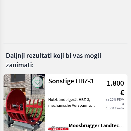
HS
TP
Remet CNC
Pezzolato
Daljnji rezultati koji bi vas mogli
zanimati:
Heizohack
Prikaži
Sonstige HBZ-3
sve
1.800
(25)
€
MARKETPLACE
Holzbündelgerät HBZ-3,
sa 20% PDV-
a
mechanische Vorspannung,
Ponude
Mali
1.500 € neto
Marketplace
mechanische Entlehrung, 3-
trgovaca
oglasi
Punktaufnahme,
Stapleraufnahme,
Moosbrugger Landtechnik GmbH
Euroaufnahme,