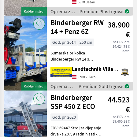
6870 Bezau
Gesamtgewicht 330kg.
Vollgendes Zubehör ist
Oprema za
Premium Plus trgovac
Rabljeni stroj
šumu i
Binderberger RW
38.900
obradu
drveta /
14 + Penz 6Z
€
Sonstige
God. pr. 2014
250 cm
sa PDV-om
34.424,78 €
neto
Šumarska prikolica
Binderberger RW 14 s
dizalicom Penz 6Z,
Landtechnik Villach GmbH
originalnim vozačkim
sjedalom, joystickom i
9500 Villach
nožnim komandama,
Oprema za
Premium Gold trgovac
Rabljeni stroj
samostalnim hidrauličkim
šumu i
Binderberger
sustavom s dvostruk
44.523
obradu
drveta /
SSP 450 Z ECO
€
Binderberger
God. pr. 2020
sa PDV-om
39.400,88 €
neto
EDV: 69447 Stroj za cijepanje
drva - s 287, 9 radnih sati -