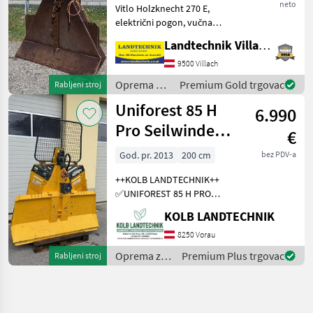
neto
Vitlo Holzknecht 270 E,
električni pogon, vučna
snaga 6 tona, zaštitni
Landtechnik Villach GmbH
štitnik, 4 vodilice užeta,
završna kuka i kardansko
9500 Villach
vratilo, nosač motorne pile,
Oprema za
Premium Gold trgovac
Rabljeni stroj
dostupno odma
šumu i
Uniforest 85 H
6.990
obradu
drveta /
Pro Seilwinde
€
Holzknecht
Funkseilwinde
God. pr. 2013
200 cm
bez PDV-a
Forst
++KOLB LANDTECHNIK++
✅UNIFOREST 85 H PRO
Funkseilwinde ✅8, 5t
KOLB LANDTECHNIK
Zugkraft ✅200cm
Schildbreite
8250 Vorau
✅hydraulischer Seilausstoß
Oprema za
Premium Plus trgovac
Rabljeni stroj
✅inkl. TERRA Profi Funk -
šumu i
Ziehen / Kurzl
obradu
drveta /
Uniforest