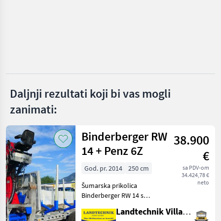
Posch
Binderberger
Krpan
Vogesenblitz
Daljnji rezultati koji bi vas mogli
zanimati:
Lancman
Prikaži
Binderberger RW
sve
38.900
(39)
14 + Penz 6Z
€
MARKETPLACE
God. pr. 2014
250 cm
sa PDV-om
34.424,78 €
Ponude
Mali
neto
Šumarska prikolica
Marketplace
trgovaca
oglasi
Binderberger RW 14 s
dizalicom Penz 6Z,
Landtechnik Villach GmbH
originalnim vozačkim