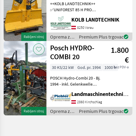
++KOLB LANDTECHNIK++
✅UNIFOREST 85 H PRO
Funkseilwinde ✅8, 5t
KOLB LANDTECHNIK
Zugkraft ✅200cm
Schildbreite
8250 Vorau
✅hydraulischer Seilausstoß
Oprema za
Premium Plus trgovac
Rabljeni stroj
✅inkl. TERRA Profi Funk -
šumu i
Posch HYDRO-
Ziehen / Kurzl
1.800
obradu
drveta /
COMBI 20
€
Uniforest
30 KS/22 kW
God. pr. 1994
1000 h
bez PDV-a
POSCH Hydro-Combi 20 - Bj.
1994 - inkl. Gelenkwelle
Dem Alter entsprechender
Landmaschinentechnik Pichler GmbH
Zustand! Der Holzspalter
der Marke Posch, Modell
2860 Kirchschlag
POSCH Hydro-Combi 20, ist
Oprema za
Premium Plus trgovac
Rabljeni stroj
ein
šumu i
obradu
drveta /
Posch