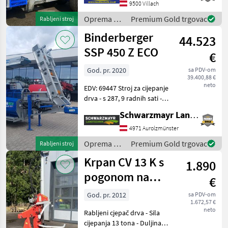
sjedalom, joystickom i
9500 Villach
nožnim komandama,
Oprema za
Premium Gold trgovac
Rabljeni stroj
samostalnim hidrauličkim
šumu i
Binderberger
sustavom s dvostruk
44.523
obradu
drveta /
SSP 450 Z ECO
€
Binderberger
God. pr. 2020
sa PDV-om
39.400,88 €
neto
EDV: 69447 Stroj za cijepanje
drva - s 287, 9 radnih sati -
proizvedeno 2020. - s
Schwarzmayr Landtechnik GmbH - Aurolzmünster
šasijom - s mehanički
sklopivom transportnom
4971 Aurolzmünster
trakom (4, 40 m) - s
Oprema za
Premium Gold trgovac
Rabljeni stroj
pogonom na kardan
šumu i
Krpan CV 13 K s
1.890
obradu
drveta /
pogonom na
€
Binderberger
kardansko
God. pr. 2012
sa PDV-om
1.672,57 €
vratilo
neto
Rabljeni cjepač drva - Sila
cijepanja 13 tona - Duljina