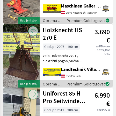
cijepanja do 110 cm - Pogon
Maschinen Gailer GmbH
PTO-om - Kardansko vratilo
- Mehanički podizač drva -
9640 Kötschach-Mauthen
Dvoručno upravljanje sa st
Oprema za
Premium Gold trgovac
Rabljeni stroj
šumu i
Holzknecht HS
3.690
obradu
drveta /
270 E
€
Krpan
God. pr. 2007
190 cm
sa PDV-om
3.265,49 €
neto
Vitlo Holzknecht 270 E,
električni pogon, vučna
snaga 6 tona, zaštitni
Landtechnik Villach GmbH
štitnik, 4 vodilice užeta,
završna kuka i kardansko
9500 Villach
vratilo, nosač motorne pile,
Oprema za
Premium Gold trgovac
Rabljeni stroj
dostupno odma
šumu i
Uniforest 85 H
6.990
obradu
drveta /
Pro Seilwinde
€
Holzknecht
Funkseilwinde
God. pr. 2013
200 cm
bez PDV-a
Forst