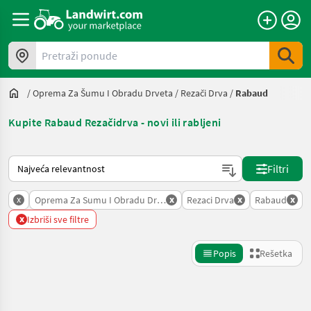
Pretraži ponude
/
Oprema Za Šumu I Obradu Drveta
/
Rezači Drva
/
Rabaud
Kupite Rabaud Rezačidrva - novi ili rabljeni
Tako se sortira na Landwirt.com
Filtri
x
x
x
x
Oprema Za Sumu I Obradu Drveta
Rezaci Drva
Rabaud
x
Izbriši sve filtre
Popis
Rešetka