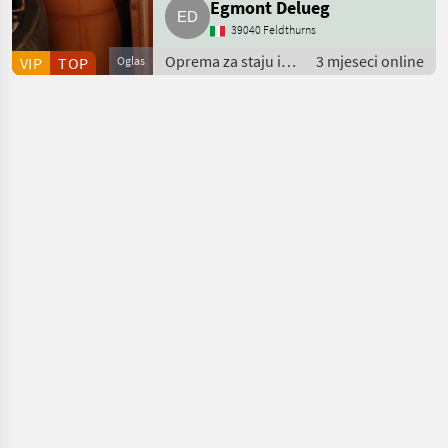
Egmont Delueg
39040 Feldthurns
Oprema za staju i
3 mjeseci online
VIP
TOP
Oglas
mljekarstvo /
Oprema za staje