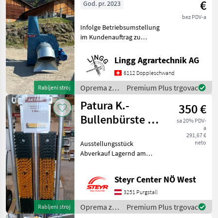
€
God. pr. 2023
bez PDV-a
Infolge Betriebsumstellung
im Kundenauftrag zu
verkaufen. Heugebläse in
neuwertigem Zustand.
Lingg Agrartechnik AG
Motor 30PS/22KW mit
6112 Doppleschwand
Frequenzumformer für
stufenlose
Oprema za
Premium Plus trgovac
Rabljeni stroj
Drehzahlverstellung
staju i
Patura K.-
350 €
mljekarstvo
/ Wild
Bullenbürste mit
sa 20% PDV-
a
Schutzrahmen
291,67 €
neto
Ausstellungsstück
Abverkauf Lagernd am
Standort Purgstall Herr
Wagner 067683909233
Steyr Center NÖ West
Oprema za staju i
mljekarstvo Oprema za
3251 Purgstall
uzgoj i njegu životinja
Oprema za
Premium Plus trgovac
Rabljeni stroj
staju i