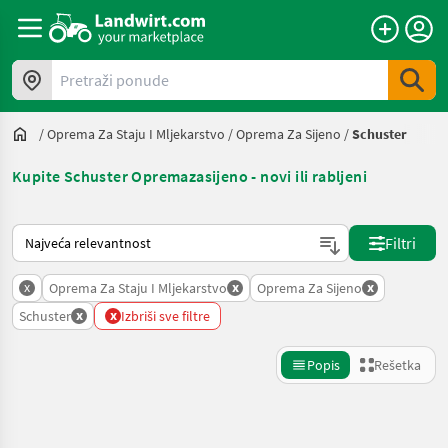
Pretraži ponude
/
Oprema Za Staju I Mljekarstvo
/
Oprema Za Sijeno
/
Schuster
Kupite Schuster Opremazasijeno - novi ili rabljeni
Tako se sortira na Landwirt.com
Filtri
x
x
x
Oprema Za Staju I Mljekarstvo
Oprema Za Sijeno
x
x
Schuster
Izbriši sve filtre
Popis
Rešetka