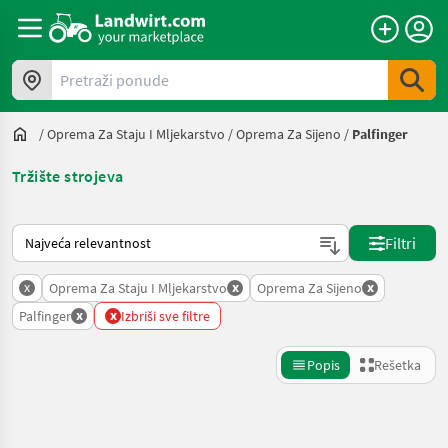
Pretraži ponude
/
Oprema Za Staju I Mljekarstvo
/
Oprema Za Sijeno
/
Palfinger
Tržište strojeva
Tako se sortira na Landwirt.com
Filtri
x
x
x
Oprema Za Staju I Mljekarstvo
Oprema Za Sijeno
x
x
Palfinger
Izbriši sve filtre
Popis
Rešetka