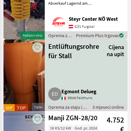
Abverkauf Lagernd am
Standort Purgstall Herr
Wagner 0676/83909233
Steyr Center NÖ West
Oprema za staju i
mljekarstvo Oprema za
3251 Purgstall
uzgoj i njegu životinja
Oprema za
Premium Plus trgovac
Rabljeni stroj
staju i
Entlüftungsrohre
Cijena
mljekarstvo
/ Patura
na upit
für Stall
Egmont Delueg
39040 Feldthurns
Oprema za staju i
3 mjeseci online
VIP
TOP
Oglas
mljekarstvo /
Manji ZGN-28/20
4.752
Oprema za staje
€
16 KS/12 kW
God. pr. 2024