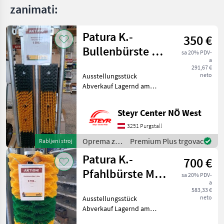
zanimati:
Patura K.-
350 €
Bullenbürste mit
sa 20% PDV-
a
Schutzrahmen
291,67 €
neto
Ausstellungsstück
Abverkauf Lagernd am
Standort Purgstall Herr
Wagner 067683909233
Steyr Center NÖ West
Oprema za staju i
mljekarstvo Oprema za
3251 Purgstall
uzgoj i njegu životinja
Oprema za
Premium Plus trgovac
Rabljeni stroj
staju i
Patura K.-
700 €
mljekarstvo
/ Patura
Pfahlbürste Maxi
sa 20% PDV-
a
1,50m
583,33 €
neto
Ausstellungsstück
Abverkauf Lagernd am
Standort Purgstall Herr