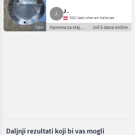
J .
Stepa
5201 Seekirchen am Wallersee
Lanker
Oprema za staju i
Još 5 dana online
Oglas
mljekarstvo /
Maraton
Oprema za sijeno
Brunnhuber
ASCO
Prikaži
sve
(15)
MARKETPLACE
Ponude
Mali
Marketplace
trgovaca
oglasi
Daljnji rezultati koji bi vas mogli