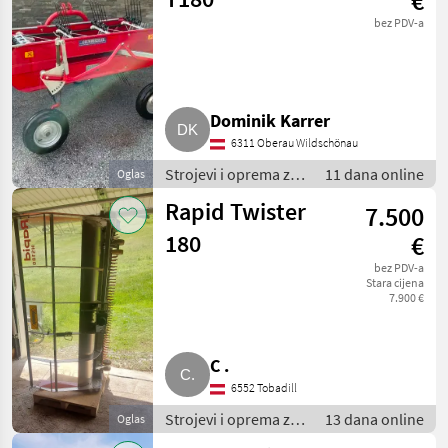
€
bez PDV-a
Dominik Karrer
6311 Oberau Wildschönau
Strojevi i oprema za
11 dana online
Oglas
travu i baliranje /
Rapid Twister
7.500
Brdski strojevi
180
€
bez PDV-a
Stara cijena
7.900 €
C .
6552 Tobadill
Strojevi i oprema za
13 dana online
Oglas
travu i baliranje /