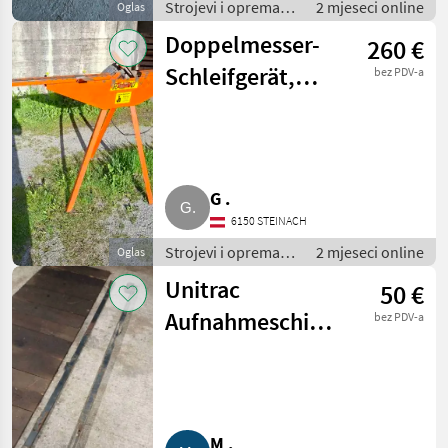
Strojevi i oprema
2 mjeseci online
Oglas
za travu i baliranje /
Doppelmesser-
260 €
Brdski strojevi
Schleifgerät,
bez PDV-a
Rasant
G .
6150 STEINACH
Strojevi i oprema
2 mjeseci online
Oglas
za travu i baliranje /
Unitrac
50 €
Brdski strojevi
Aufnahmeschiene
bez PDV-a
für
Stöckl/Gafner
M .