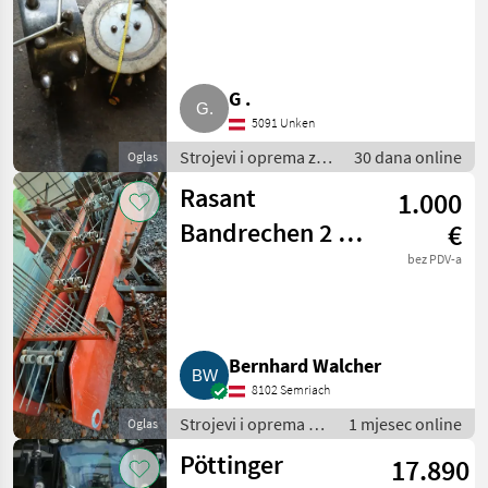
G .
5091 Unken
Strojevi i oprema za
30 dana online
Oglas
travu i baliranje /
Rasant
1.000
Brdski strojevi
Bandrechen 2 m
€
für Rasant
bez PDV-a
Bergmäher,
Rasant Super.
Bernhard Walcher
8102 Semriach
Strojevi i oprema za
1 mjesec online
Oglas
travu i baliranje /
Pöttinger
17.890
Brdski strojevi