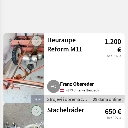
Heuraupe
1.200
Reform M11
€
bez PDV-a
Franz Obereder
4273 Unterweißenbach
Strojevi i oprema za
29 dana online
Oglas
travu i baliranje /
Stachelräder
650 €
Brdski strojevi
bez PDV-a