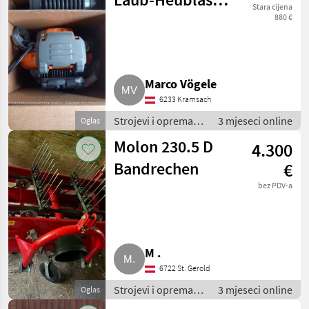
Stara cijena
580 BTS
880 €
Marco Vögele
6233 Kramsach
Strojevi i oprema
3 mjeseci online
Oglas
za travu i baliranje /
Molon 230.5 D
4.300
Brdski strojevi
Bandrechen
€
bez PDV-a
M .
6722 St. Gerold
Strojevi i oprema
3 mjeseci online
Oglas
za travu i baliranje /