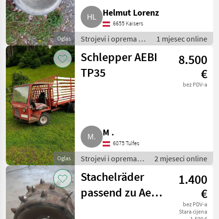
Helmut Lorenz
6655 Kaisers
Strojevi i oprema za
1 mjesec online
Oglas
travu i baliranje /
Schlepper AEBI
8.500
Brdski strojevi
TP35
€
bez PDV-a
M .
6075 Tulfes
Strojevi i oprema
2 mjeseci online
Oglas
za travu i baliranje /
Stachelräder
1.400
Brdski strojevi
passend zu Aebi
€
CC56, CC66
bez PDV-a
Stara cijena
1.500 €