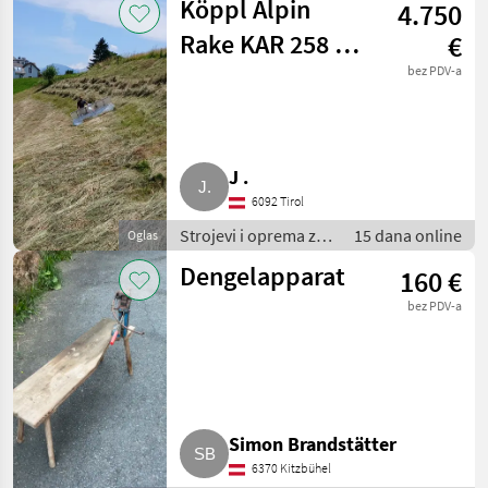
Köppl Alpin
4.750
Brdski strojevi
Rake KAR 258 zu
€
AEBI CC
bez PDV-a
J .
6092 Tirol
Strojevi i oprema za
15 dana online
Oglas
travu i baliranje /
Dengelapparat
160 €
Brdski strojevi
bez PDV-a
Simon Brandstätter
6370 Kitzbühel