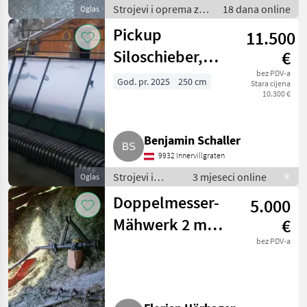
Strojevi i oprema za
18 dana online
Oglas
travu i baliranje /
Pickup
11.500
Brdski strojevi
Siloschieber,
€
Heuschieber für
bez PDV-a
God. pr. 2025
250 cm
Stara cijena
10.300 €
Brielmaier oder
IBEX
Benjamin Schaller
9932 Innervillgraten
Strojevi i
3 mjeseci online
Oglas
R
oprema za
Doppelmesser-
5.000
travu i
baliranje /
Mähwerk 2 m
€
Brdski strojevi
Reform
bez PDV-a