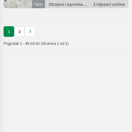
Strojevi i oprema
3 mjeseci online
Oglas
za travu i baliranje /
Brdski strojevi
1
2
Pogodak
1
-
48
od
62
(Stranica 1 od 2)