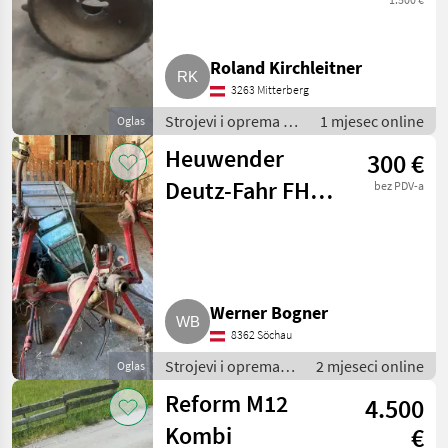
Roland Kirchleitner
3263 Mitterberg
Strojevi i oprema za
1 mjesec online
Oglas
travu i baliranje /
Heuwender
300 €
Brdski strojevi
Deutz-Fahr FH
bez PDV-a
440
Werner Bogner
8362 Söchau
Strojevi i oprema
2 mjeseci online
Oglas
za travu i baliranje /
Reform M12
4.500
Brdski strojevi
Kombi
€