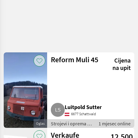
Reform Muli 45
Cijena
na upit
Luitpold Sutter
6677 Schattwald
Strojevi i oprema za
1 mjesec online
Oglas
travu i baliranje /
Verkaufe
12.500
Brdski strojevi