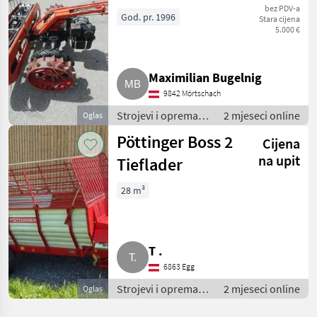
bez PDV-a
God. pr. 1996
Stara cijena
5.000 €
Maximilian Bugelnig
9842 Mörtschach
Strojevi i oprema
2 mjeseci online
Oglas
za travu i baliranje /
Pöttinger Boss 2
Cijena
Brdski strojevi
na upit
Tieflader
28 m³
T .
6863 Egg
Strojevi i oprema
2 mjeseci online
Oglas
za travu i baliranje /