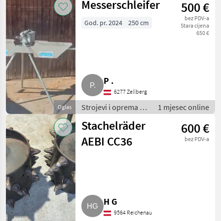
Messerschleifer
500 €
Brdski strojevi
bez PDV-a
God. pr. 2024
250 cm
Stara cijena
650 €
P .
6277 Zellberg
Strojevi i oprema za
1 mjesec online
Oglas
travu i baliranje /
Stachelräder
600 €
Brdski strojevi
AEBI CC36
bez PDV-a
H G
9564 Reichenau