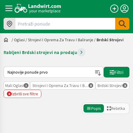
Pretraži ponude
/
Oglasi
/
Strojevi I Oprema Za Travu I Baliranje
/
Brdski Strojevi
Rabljeni Brdski strojevi na prodaju
Tako se sortira na Landwirt.com
Filtri
x
x
x
Mali Oglasi
Strojevi I Oprema Za Travu I Baliranje
Brdski Strojevi
x
Izbriši sve filtre
Popis
Rešetka