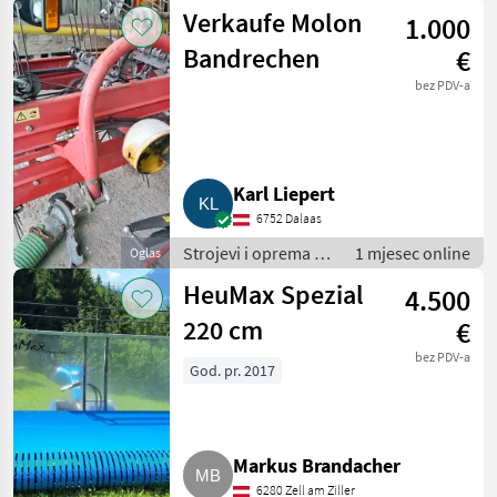
travu i baliranje /
Verkaufe Molon
1.000
Brdski strojevi
Bandrechen
€
bez PDV-a
Karl Liepert
6752 Dalaas
Strojevi i oprema za
1 mjesec online
Oglas
travu i baliranje /
HeuMax Spezial
4.500
Brdski strojevi
220 cm
€
bez PDV-a
God. pr. 2017
Markus Brandacher
6280 Zell am Ziller