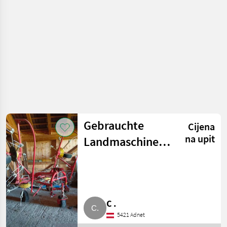
Brdski strojevi
Gebrauchte
Cijena
na upit
Landmaschinen,
Pöttinger
C .
5421 Adnet