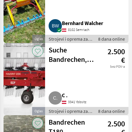
Balkenmäher
190 cm
Bernhard Walcher
8102 Semriach
Strojevi i oprema za
8 dana online
Oglas
travu i baliranje /
Suche
2.500
Brdski strojevi
Bandrechen,
€
Heuraupe für
bez PDV-a
Rasant Metrac
C .
3341 Ybbsitz
Strojevi i oprema za
8 dana online
Oglas
travu i baliranje /
Bandrechen
2.500
Brdski strojevi
T180