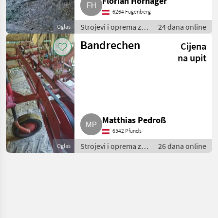
Florian Hörhager
6264 Fügenberg
Strojevi i oprema za
24 dana online
Oglas
travu i baliranje /
Bandrechen
Cijena
Brdski strojevi
na upit
Matthias Pedroß
6542 Pfunds
Strojevi i oprema za
26 dana online
Oglas
travu i baliranje /
Brdski strojevi