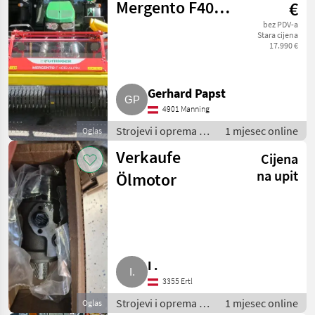
Mergento F4010
€
Alpin
bez PDV-a
Stara cijena
17.990 €
Bandschwader
Gerhard Papst
4901 Manning
Strojevi i oprema za
1 mjesec online
Oglas
travu i baliranje /
Verkaufe
Cijena
Brdski strojevi
na upit
Ölmotor
I .
3355 Ertl
Strojevi i oprema za
1 mjesec online
Oglas