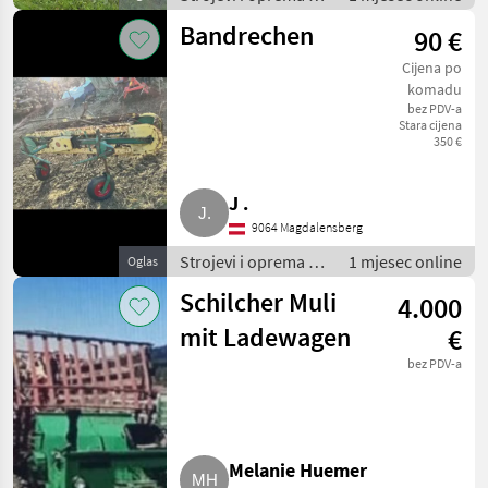
travu i baliranje /
Bandrechen
90 €
Brdski strojevi
Cijena po
komadu
bez PDV-a
Stara cijena
350 €
J .
9064 Magdalensberg
Strojevi i oprema za
1 mjesec online
Oglas
travu i baliranje /
Schilcher Muli
4.000
Brdski strojevi
mit Ladewagen
€
bez PDV-a
Melanie Huemer