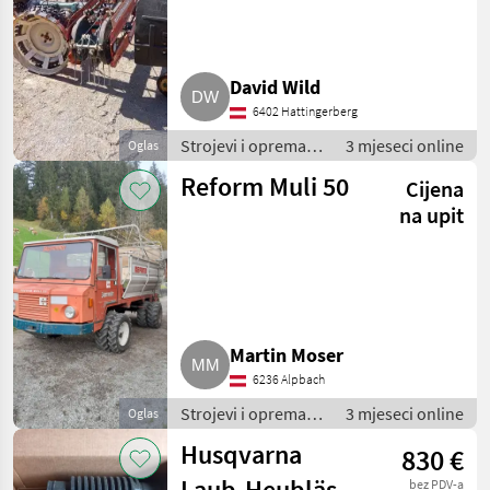
David Wild
6402 Hattingerberg
Strojevi i oprema
3 mjeseci online
Oglas
za travu i baliranje /
Reform Muli 50
Cijena
Brdski strojevi
na upit
Martin Moser
6236 Alpbach
Strojevi i oprema
3 mjeseci online
Oglas
za travu i baliranje /
Husqvarna
830 €
Brdski strojevi
Laub-Heubläser
bez PDV-a