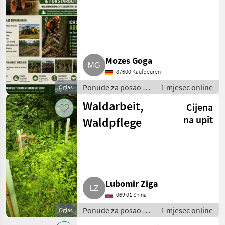
Mozes Goga
87600 Kaufbeuren
Ponude za posao /
1 mjesec online
Oglas
Sezonski radnici
Waldarbeit,
Cijena
na upit
Waldpflege
Lubomir Ziga
069 01 Snina
Ponude za posao /
1 mjesec online
Oglas
Sezonski radnici