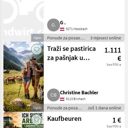
G .
5271 Moosbach
Ponude za posao /
3 mjeseci online
Oglas
Sezonski radnici
Traži se pastirica
1.111
za pašnjak u
€
dolini Wattental
bez PDV-a
Christine Bachler
6113 Birchach
Ponude za posao
Još 1 dana online
Oglas
/ Sezonski radnici
Kaufbeuren
1 €
bez PDV-a