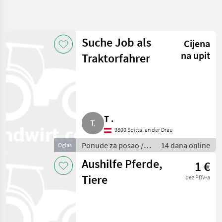
Precizirajte
pretragu
Suche Job als
Cijena
Kategorija
Država
Filtri
4
na upit
Traktorfahrer
Prikaži 8
TRENUTNA
Poništi
STAZA
rezultata
Poljoprivredne
usluge
T .
Ponude
Za Posao
9800 Spittal an der Drau
Sezonski
Ponude za posao /
14 dana online
Oglas
Radnici
Sezonski radnici
Aushilfe Pferde,
1 €
ODABERITE
KATEGORIJU
Tiere
bez PDV-a
Sezonski radnici
8
MARKETPLACE