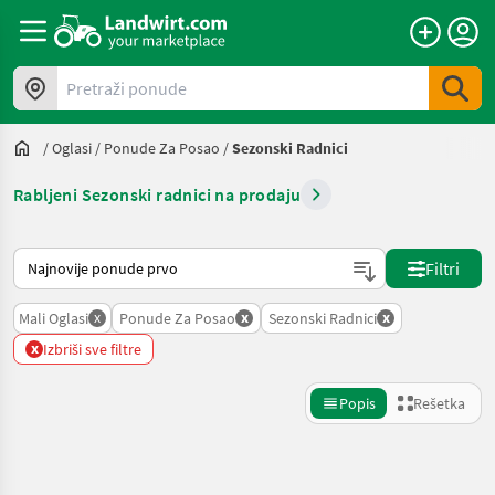
Pretraži ponude
/
Oglasi
/
Ponude Za Posao
/
Sezonski Radnici
Rabljeni Sezonski radnici na prodaju
Tako se sortira na Landwirt.com
Filtri
x
x
x
Mali Oglasi
Ponude Za Posao
Sezonski Radnici
x
Izbriši sve filtre
Popis
Rešetka