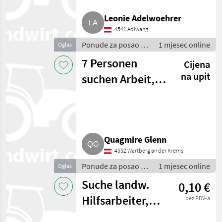
Ponude
Mali
Leonie Adelwoehrer
Marketplace
trgovaca
oglasi
4541 Adlwang
Ponude za posao /
1 mjesec online
Oglas
Sezonski radnici
7 Personen
Cijena
na upit
suchen Arbeit,
freundliche,
gute Gruppe
Quagmire Glenn
4552 Wartberg an der Krems
Ponude za posao /
1 mjesec online
Oglas
Sezonski radnici
Suche landw.
0,10 €
Hilfsarbeiter,
bez PDV-a
Fachkraft