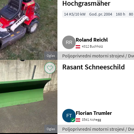
Hochgrasmäher
14 KS/10 kW
God. pr. 2004
160 h
80
Roland Reichl
4312 Buchholz
Poljoprivredni motorni strojevi / D
Oglas
Rasant Schneeschild
Florian Trumler
8541 Aichegg
Poljoprivredni motorni strojevi / D
Oglas