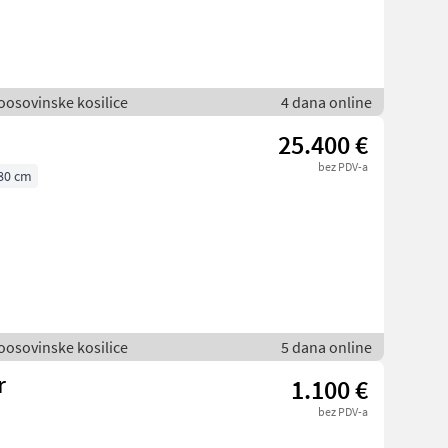
voosovinske kosilice
4 dana online
25.400 €
bez PDV-a
80 cm
voosovinske kosilice
5 dana online
r
1.100 €
bez PDV-a