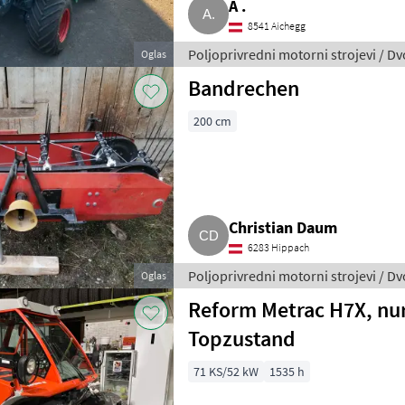
A .
8541 Aichegg
Poljoprivredni motorni strojevi / D
Oglas
Bandrechen
200 cm
Christian Daum
6283 Hippach
Poljoprivredni motorni strojevi / D
Oglas
Reform Metrac H7X, nur
Topzustand
71 KS/52 kW
1535 h