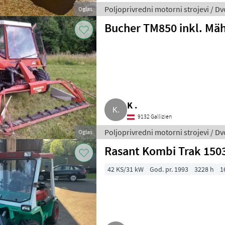
Poljoprivredni motorni strojevi / D
Oglas
Bucher TM850 inkl. Mä
K .
9132 Gallizien
Poljoprivredni motorni strojevi / D
Oglas
Rasant Kombi Trak 150
42 KS/31 kW
God. pr. 1993
3228 h
1