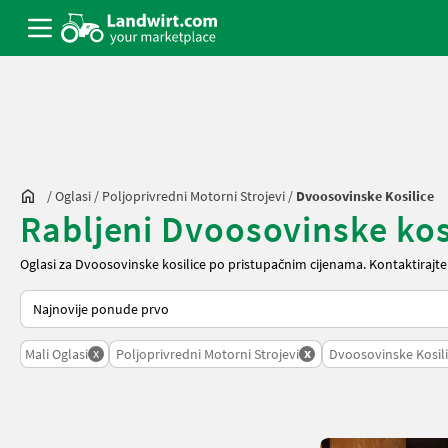
/
Oglasi
/
Poljoprivredni Motorni Strojevi
/
Dvoosovinske Kosilice
Rabljeni Dvoosovinske kos
Oglasi za Dvoosovinske kosilice po pristupačnim cijenama. Kontaktirajt
Tako se sortira na Landwirt.com
x
x
Mali Oglasi
Poljoprivredni Motorni Strojevi
Dvoosovinske Kosil