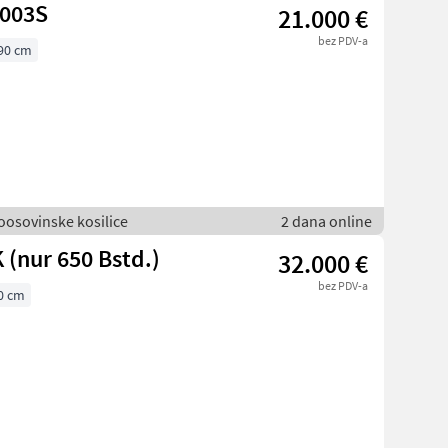
3003S
21.000 €
bez PDV-a
90 cm
voosovinske kosilice
2 dana online
 (nur 650 Bstd.)
32.000 €
bez PDV-a
0 cm