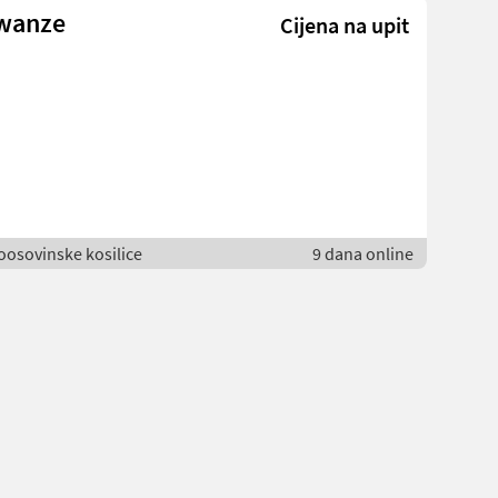
twanze
Cijena na upit
voosovinske kosilice
9 dana online