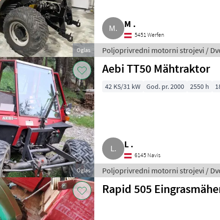
M .
5451 Werfen
Poljoprivredni motorni strojevi / D
Oglas
Aebi TT50 Mähtraktor
42 KS/31 kW
God. pr. 2000
2550 h
1
L .
6145 Navis
Poljoprivredni motorni strojevi / D
Oglas
Rapid 505 Eingrasmähe