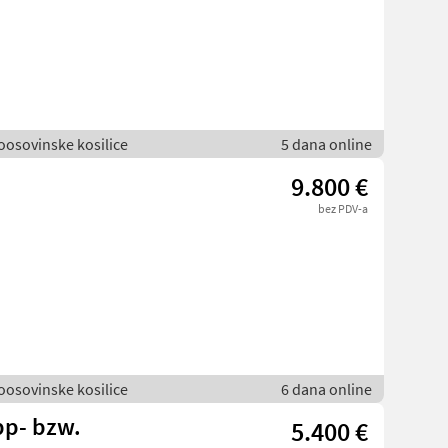
voosovinske kosilice
5 dana online
9.800 €
bez PDV-a
voosovinske kosilice
6 dana online
pp- bzw.
5.400 €