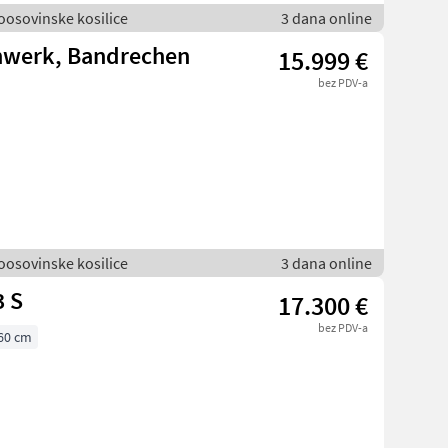
voosovinske kosilice
3 dana online
hwerk, Bandrechen
15.999 €
bez PDV-a
voosovinske kosilice
3 dana online
3 S
17.300 €
bez PDV-a
60 cm