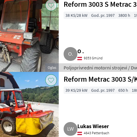
Reform 3003 S Metrac 
38 KS/28 kW
God. pr. 1997
3800 h
1
O .
9853 Gmünd
Poljoprivredni motorni strojevi / D
Oglas
Reform Metrac 3003 S/K
39 KS/29 kW
God. pr. 1997
650 h
18
Lukas Wieser
4643 Pettenbach