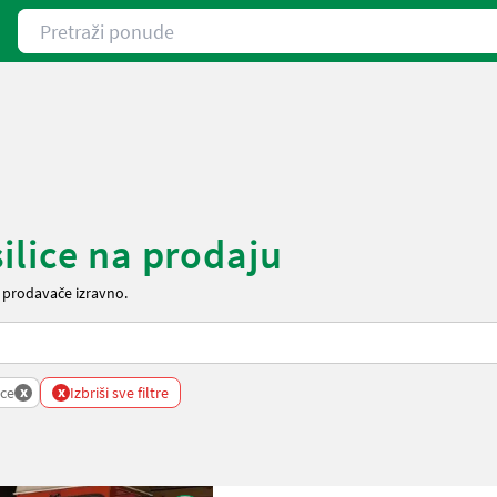
Pretraži ponude
ilice na prodaju
e prodavače izravno.
x
x
ice
Izbriši sve filtre