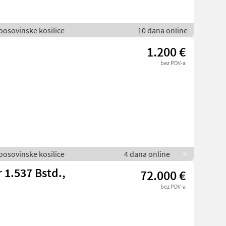
voosovinske kosilice
10 dana online
1.200 €
bez PDV-a
voosovinske kosilice
4 dana online
R
 1.537 Bstd.,
72.000 €
bez PDV-a