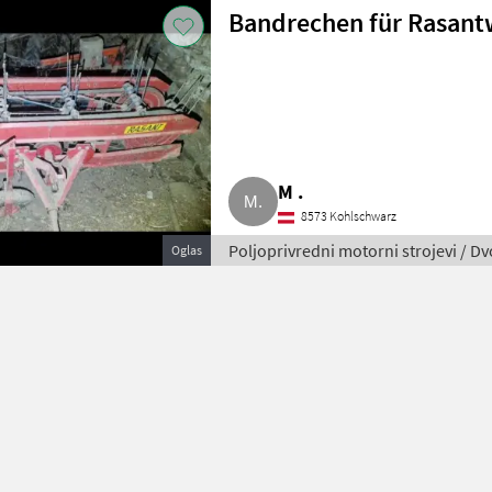
Bandrechen für Rasan
M .
8573 Kohlschwarz
Poljoprivredni motorni strojevi / D
Oglas