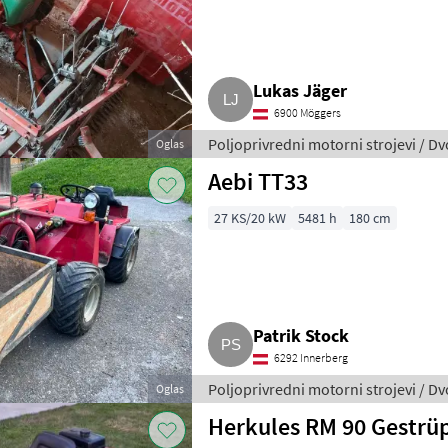
Lukas Jäger
6900 Möggers
Poljoprivredni motorni strojevi / D
Oglas
Aebi TT33
27 KS/20 kW
5481 h
180 cm
Patrik Stock
6292 Innerberg
Poljoprivredni motorni strojevi / D
Oglas
Herkules RM 90 Gestrü