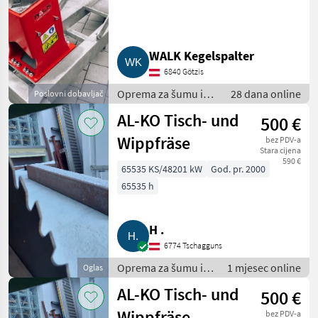
Bagger, Traktor)
WALK Kegelspalter
6840 Götzis
Oprema za šumu i
28 dana online
Poslovni dobavljač
obradu drveta /
AL-KO Tisch- und
500 €
Rezači drva
Wippfräse
bez PDV-a
Stara cijena
590 €
65535 KS/48201 kW
God. pr. 2000
65535 h
H .
6774 Tschagguns
Oprema za šumu i
1 mjesec online
Oglas
obradu drveta /
AL-KO Tisch- und
500 €
Rezači drva
Wippfräse
bez PDV-a