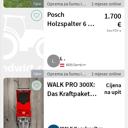
Oprema za šumu i
1 mjesec online
Oglas
obradu drveta /
Posch
1.700
Rezači drva
Holzspalter 6 t,
€
Top-Zustand,
bez PDV-a
sorgfältig
gepflegt
L .
6850 Dornbirn
Oprema za šumu i
1 mjesec online
Oglas
obradu drveta /
WALK PRO 300X:
Cijena
Rezači drva
na upit
Das Kraftpaket
für extremes
Holz