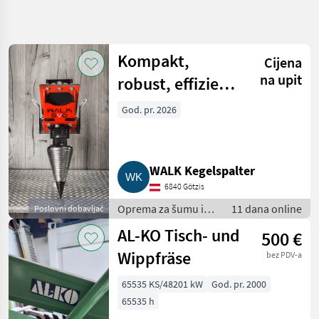
Precizirajte
pretragu
Kompakt,
Cijena
Kategorija
Država
Filtri
4
2
na upit
robust, effizient:
Prikaži
Der EVO 200
God. pr. 2026
TRENUTNA
Poništi
12
STAZA
Kegelspalter
rezultata
Šumarstvo
Oprema
WALK Kegelspalter
Za Sumu
I Obradu
6840 Götzis
Drveta
Oprema za šumu i
11 dana online
Poslovni dobavljač
Rezaci
obradu drveta /
Drva
AL-KO Tisch- und
500 €
Rezači drva
Wippfräse
ODABERITE
bez PDV-a
KATEGORIJU
65535 KS/48201 kW
God. pr. 2000
Sonstige
9
65535 h