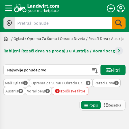
Pretraži ponude
/
Oglasi
/
Oprema Za Šumu I Obradu Drveta
/
Rezači Drva
/
Austrija
/
Rabljeni Rezači drva na prodaju u Austrija / Vorarlberg
Tako se sortira na Landwirt.com
Filtri
x
x
x
Mali Oglasi
Oprema Za Sumu I Obradu Drveta
Rezaci Drva
x
x
x
Austrija
Vorarlberg
Izbriši sve filtre
Popis
Rešetka