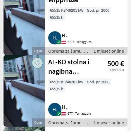
65535 KS/48201 kW
God. pr. 2000
65535 h
H .
6774 Tschagguns
Oprema za šumu i
1 mjesec online
Oglas
obradu drveta /
AL-KO stolna i
500 €
Rezači drva
nagibna
bez PDV-a
glodalica
65535 KS/48201 kW
God. pr. 2000
65535 h
H .
6774 Tschagguns
Oprema za šumu i
1 mjesec online
Oglas
obradu drveta /