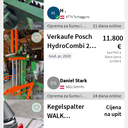
Posch
3
H .
6774 Tschagguns
MARKETPLACE
Oprema za šumu i
21 dana online
Oglas
Ponude
Mali
Marketplace
obradu drveta /
trgovaca
oglasi
Verkaufe Posch
11.800
Rezači drva
HydroCombi 24
€
Turbo
bez PDV-a
God. pr. 2020
Stara cijena
12.650 €
Daniel Stark
6822 Schnifis
Oprema za šumu i
24 dana online
Oglas
obradu drveta /
Kegelspalter
Cijena
Rezači drva
na upit
WALK
(Minibagger,