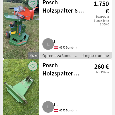
Posch
1.750
Rezači drva
Holzspalter 6 t,
€
sehr gepflegt,
bez PDV-a
Stara cijena
1.350 €
SpaltAxt 6 t
L .
6850 Dornbirn
Oprema za šumu i
1 mjesec online
Oglas
obradu drveta /
Posch
260 €
Rezači drva
Holzspalter
bez PDV-a
Dreipunktaufhängung
für Traktor
L .
6850 Dornbirn