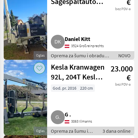
Sägespaltautomat
€
SSA-500Z/HPRO-
bez PDV-a
S
Daniel Kitt
3524 Großreinprechts
Oprema za šumu i obradu
NOVO
Oglas
drveta / Ostala oprema za
Kesla Kranwagen
23.000
šumu I obradu drveta
92L, 204T Kesla
€
92L
bez PDV-a
God. pr. 2016
220 cm
G .
3863 Illmanns
Oprema za šumu i
3 dana online
Oglas
obradu drveta /