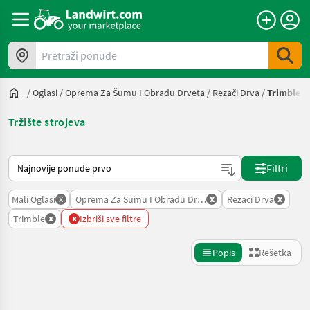
Pretraži ponude
/
Oglasi
/
Oprema Za Šumu I Obradu Drveta
/
Rezači Drva
/
Trimble
Tržište strojeva
Tako se sortira na Landwirt.com
Filtri
x
x
x
Mali Oglasi
Oprema Za Sumu I Obradu Drveta
Rezaci Drva
x
x
Trimble
Izbriši sve filtre
Popis
Rešetka