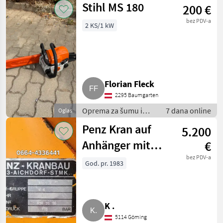
Stihl MS 180
200 €
Šumarske prikolice
bez PDV-a
2 KS/1 kW
Florian Fleck
2295 Baumgarten
Oprema za šumu i
7 dana online
Oglas
obradu drveta /
Penz Kran auf
5.200
Motorne pile
Anhänger mit
€
Zapfwellenantrieb
bez PDV-a
God. pr. 1983
K .
5114 Göming