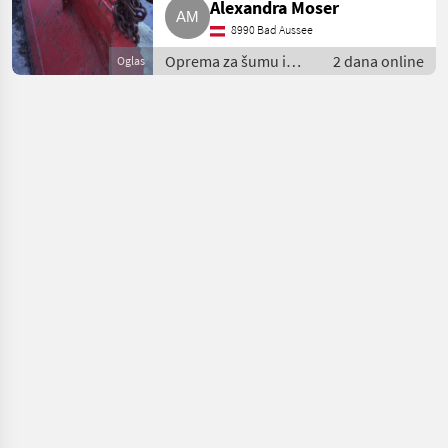
Alexandra Moser
8990 Bad Aussee
Oprema za šumu i
2 dana online
Oglas
obradu drveta / Vitla
za šumarske strojeve