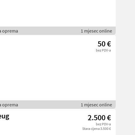
ka oprema
1 mjesec online
50 €
bez PDV-a
ka oprema
1 mjesec online
eug
2.500 €
bez PDV-a
Stara cijena 3.500 €