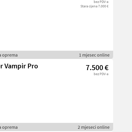
bez PDV-a
Stara cijena 7.000 €
ka oprema
1 mjesec online
r Vampir Pro
7.500 €
bez PDV-a
ka oprema
2 mjeseci online