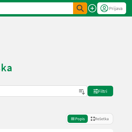
Prijava
ska
Filtri
Popis
Rešetka