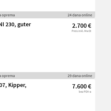
ka oprema
24 dana online
I 230, guter
2.700 €
Preis inkl. MwSt
ka oprema
29 dana online
07, Kipper,
7.600 €
bez PDV-a