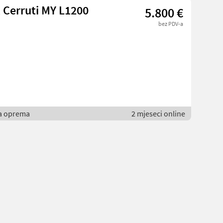
k Cerruti MY L1200
5.800 €
bez PDV-a
ka oprema
2 mjeseci online