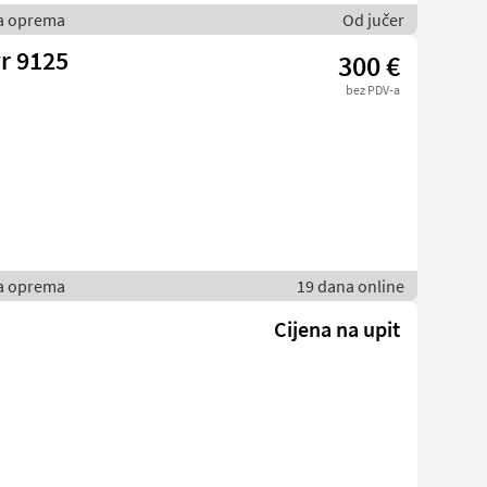
ka oprema
Od jučer
r 9125
300 €
bez PDV-a
ka oprema
19 dana online
Cijena na upit