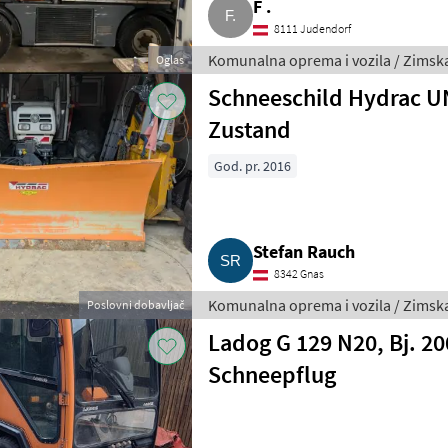
F .
8111 Judendorf
Komunalna oprema i vozila / Zims
Oglas
Schneeschild Hydrac UN
Zustand
God. pr. 2016
Stefan Rauch
8342 Gnas
Komunalna oprema i vozila / Zims
Poslovni dobavljač
Ladog G 129 N20, Bj. 20
Schneepflug