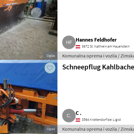
Hannes Feldhofer
8672 St. Kathrein am Hauenstein
Komunalna oprema i vozila / Zims
Oglas
Schneepflug Kahlbache
C .
8564 Krottendorf bei Ligist
Komunalna oprema i vozila / Zims
Oglas