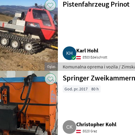
Pistenfahrzeug Prinot
Karl Hohl
8583 Edelschrott
Komunalna oprema i vozila / Zims
Oglas
Springer Zweikammern
God. pr. 2017
80 h
Christopher Kohl
8020 Graz