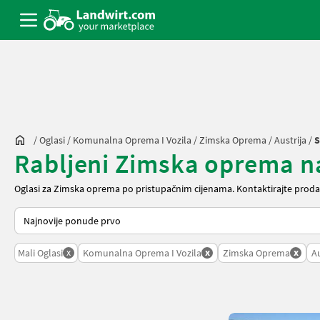
/
Oglasi
/
Komunalna Oprema I Vozila
/
Zimska Oprema
/
Austrija
/
S
Rabljeni Zimska oprema na 
Oglasi za Zimska oprema po pristupačnim cijenama. Kontaktirajte proda
Tako se sortira na Landwirt.com
x
x
x
Mali Oglasi
Komunalna Oprema I Vozila
Zimska Oprema
Au