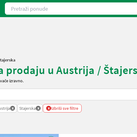
Pretraži ponude
tajerska
prodaju u Austrija / Štajer
vače izravno.
x
x
x
strija
Stajerska
Izbriši sve filtre