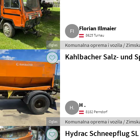
Florian Illmaier
8625 Turnau
Komunalna oprema i vozila / Zims
Oglas
Kahlbacher Salz- und Sp
H .
8182 Perndorf
Komunalna oprema i vozila / Zims
Oglas
Hydrac Schneepflug SL