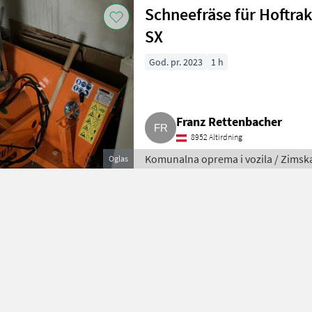
Schneefräse für Hoftra
SX
God. pr. 2023
1 h
Franz Rettenbacher
8952 Altirdning
Komunalna oprema i vozila / Zims
Oglas