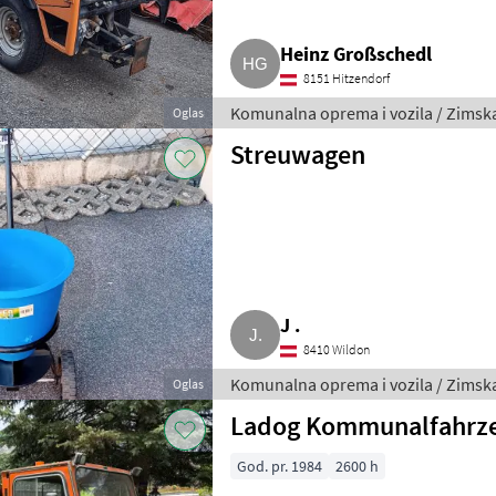
Heinz Großschedl
8151 Hitzendorf
Komunalna oprema i vozila / Zims
Oglas
Streuwagen
J .
8410 Wildon
Komunalna oprema i vozila / Zims
Oglas
Ladog Kommunalfahrz
God. pr. 1984
2600 h