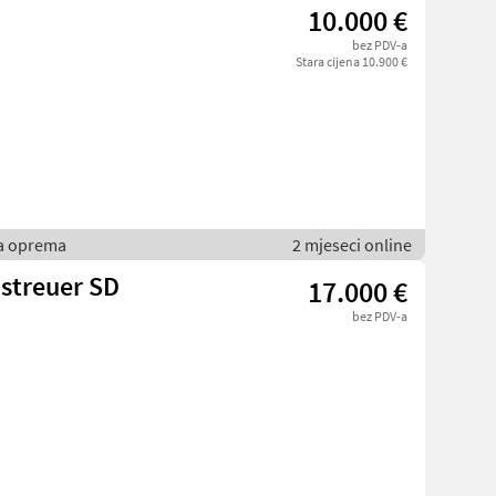
10.000 €
bez PDV-a
Stara cijena 10.900 €
ka oprema
2 mjeseci online
streuer SD
17.000 €
bez PDV-a