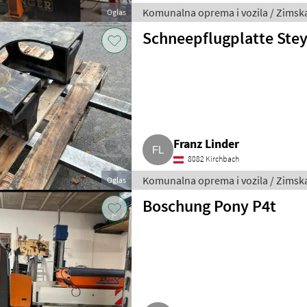
Komunalna oprema i vozila / Zims
Oglas
Schneepflugplatte Stey
Franz Linder
8082 Kirchbach
Komunalna oprema i vozila / Zims
Oglas
Boschung Pony P4t