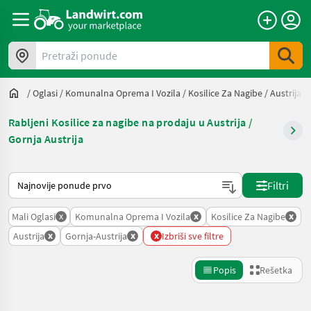
Pretraži ponude
/
Oglasi
/
Komunalna Oprema I Vozila
/
Kosilice Za Nagibe
/
Austrija
/
Rabljeni Kosilice za nagibe na prodaju u Austrija /
Gornja Austrija
Tako se sortira na Landwirt.com
Filtri
x
x
x
Mali Oglasi
Komunalna Oprema I Vozila
Kosilice Za Nagibe
x
x
x
Austrija
Gornja-Austrija
Izbriši sve filtre
Popis
Rešetka