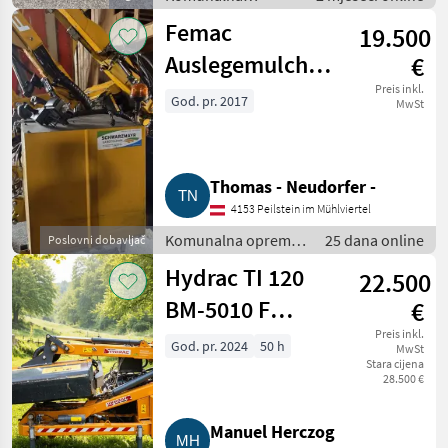
oprema i vozila /
Femac
19.500
Kosilice za nagibe
Auslegemulcher
€
VFR 8T
Preis inkl.
God. pr. 2017
MwSt
Thomas - Neudorfer -
4153 Peilstein im Mühlviertel
Komunalna oprema i
25 dana online
Poslovni dobavljač
vozila / Kosilice za
Hydrac TI 120
22.500
nagibe
BM-5010 F
€
Böschungsmäher
Preis inkl.
God. pr. 2024
50 h
MwSt
Stara cijena
28.500 €
Manuel Herczog