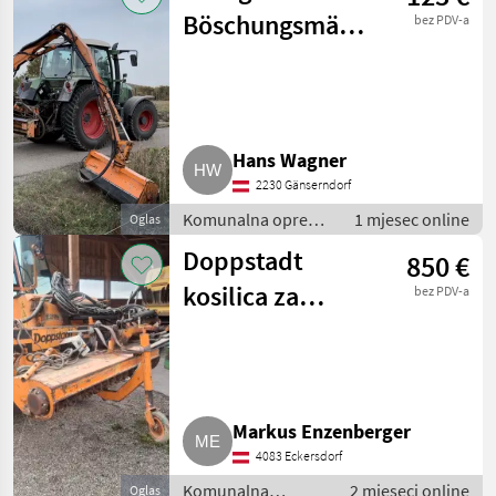
Böschungsmäher,
bez PDV-a
Auslegermäher,
6,8 m
Hans Wagner
2230 Gänserndorf
Komunalna oprema
1 mjesec online
Oglas
i vozila / Kosilice za
Doppstadt
850 €
nagibe
kosilica za
bez PDV-a
rubove
Markus Enzenberger
4083 Eckersdorf
Komunalna
2 mjeseci online
Oglas