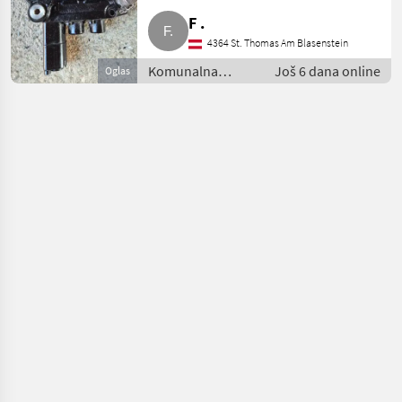
F .
4364 St. Thomas Am Blasenstein
Komunalna
Još 6 dana online
Oglas
oprema i vozila /
Kosilice za nagibe