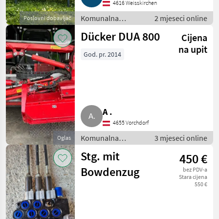
4616 Weisskirchen
Komunalna
2 mjeseci online
Poslovni dobavljač
oprema i vozila /
Dücker DUA 800
Cijena
Kosilice za nagibe
na upit
God. pr. 2014
A .
4655 Vorchdorf
Komunalna
3 mjeseci online
Oglas
oprema i vozila /
Stg. mit
450 €
Kosilice za nagibe
Bowdenzug
bez PDV-a
Stara cijena
550 €