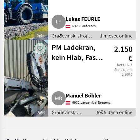
MARKETPLACE
Ponude
Mali
Marketplace
Lukas FEURLE
trgovaca
oglasi
6923 Lauterach
Građevinski strojevi
1 mjesec online
Oglas
/ Utovarne dizalice
PM Ladekran,
2.150
kein Hiab, Fassi,
€
Palfinger
bez PDV-a
Stara cijena
5.500 €
Manuel Böhler
6932 Langen bei Bregenz
Građevinski
Još 9 dana online
Oglas
strojevi /
Utovarne dizalice