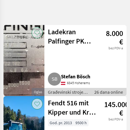
Precizirajte
pretragu
Ladekran
8.000
Kategorija
Država
Filtri
4
2
Palfinger PK
€
9700 KA
bez PDV-a
Prikaži 3
TRENUTNA
Poništi
STAZA
rezultata
Izgradnja
Gradevinski
Stefan Bösch
Strojevi
6845 Hohenems
Utovarne
Dizalice
Građevinski strojevi
26 dana online
Oglas
/ Utovarne dizalice
Fendt 516 mit
ODABERITE
145.000
KATEGORIJU
Kipper und Kran
€
Utovarne dizalice
3
Vario
bez PDV-a
God. pr. 2013
9500 h