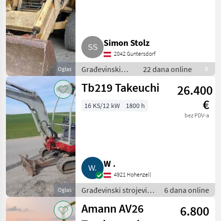
Simon Stolz
2042 Guntersdorf
Građevinski
22 dana online
Oglas
R
strojevi / Bageri
Tb219 Takeuchi
26.400
točkaši
€
16 KS/12 kW
1800 h
bez PDV-a
W .
4921 Hohenzell
Građevinski strojevi /
6 dana online
Oglas
Minibageri
Amann AV26
6.800