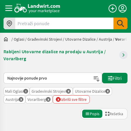
Pretraži ponude
/
Oglasi
/
Građevinski Strojevi
/
Utovarne Dizalice
/
Austrija
/
Vorarlbe
Rabljeni Utovarne dizalice na prodaju u Austrija /
Vorarlberg
Tako se sortira na Landwirt.com
Filtri
x
x
x
Mali Oglasi
Gradevinski Strojevi
Utovarne Dizalice
x
x
x
Austrija
Vorarlberg
Izbriši sve filtre
Popis
Rešetka