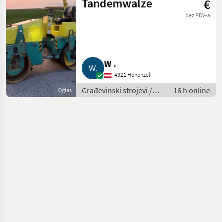
Tandemwalze
€
bez PDV-a
W .
4921 Hohenzell
Građevinski strojevi /
16 h online
Oglas
Ostali građevinski
strojevi