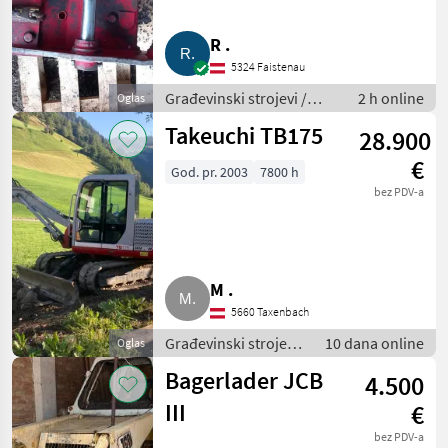
R .
5324 Faistenau
Građevinski strojevi /
2 h online
Oglas
Minibageri
Takeuchi TB175
28.900
€
God. pr. 2003
7800 h
bez PDV-a
M .
5660 Taxenbach
Građevinski strojevi
10 dana online
Oglas
/ Minibageri
Bagerlader JCB
4.500
III
€
bez PDV-a