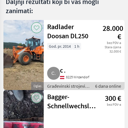
Daljnji rezultati koji bi vas mogli
zanimati:
Radlader
28.000
Doosan DL250
€
bez PDV-a
God. pr. 2014
1 h
Stara cijena
32.000 €
C .
8225 Winzendorf
Građevinski strojevi /
6 dana online
Oglas
Bageri točkaši
Bagger-
300 €
Schnellwechsler,
bez PDV-a
mechanisch