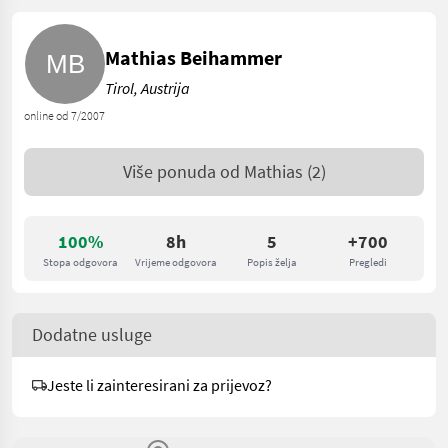
Mathias Beihammer
Tirol, Austrija
online od 7/2007
Više ponuda od
Mathias
(2)
100%
8h
5
+700
Stopa odgovora
Vrijeme odgovora
Popis želja
Pregledi
Dodatne usluge
Jeste li zainteresirani za prijevoz?