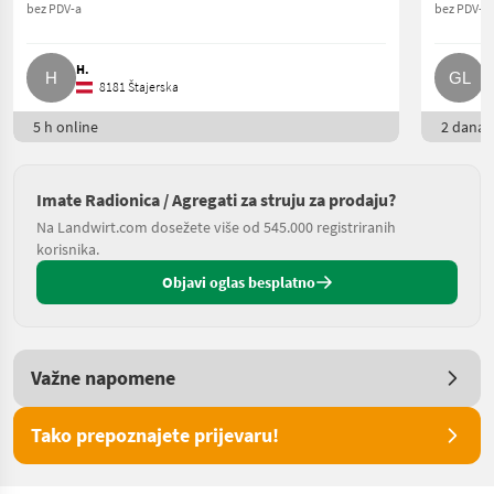
bez PDV-a
bez PDV-a
H.
G
8181 Štajerska
5 h online
2 dana o
Imate Radionica / Agregati za struju za prodaju?
Na Landwirt.com dosežete više od 545.000 registriranih
korisnika.
Objavi oglas besplatno
Važne napomene
Tako prepoznajete prijevaru!