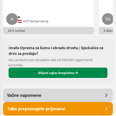
H.
S
4707 Gornja Austrija
19 h online
5 dana o
Imate Oprema za šumu i obradu drveta / Sjeckalice za
drvo za prodaju?
Na Landwirt.com dosežete više od 545.000 registriranih
korisnika.
Objavi oglas besplatno
Važne napomene
Tako prepoznajete prijevaru!