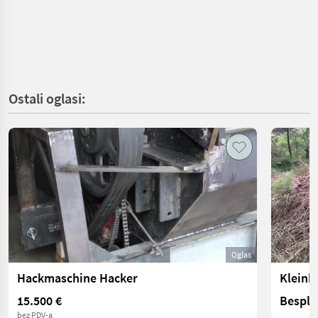
Ostali oglasi:
Oglas
Hackmaschine Hacker
15.500 €
Bespla
bez PDV-a