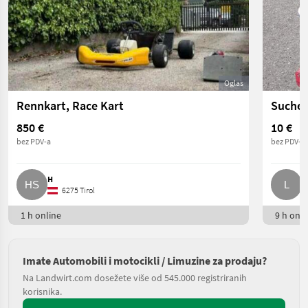
Oglas
Rennkart, Race Kart
Suche 
850 €
10 €
bez PDV-a
bez PDV-a
H
L
6275 Tirol
1 h online
9 h onli
Imate Automobili i motocikli / Limuzine za prodaju?
Na Landwirt.com dosežete više od 545.000 registriranih
korisnika.