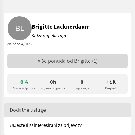
Brigitte Lacknerdaum
Salzburg, Austrija
online od 4/2026
Više ponuda od
Brigitte
(1)
0%
0h
8
+1K
Stopa odgovora
Vrijeme odgovora
Popis želja
Pregledi
Dodatne usluge
Jeste li zainteresirani za prijevoz?