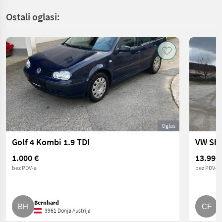
Ostali oglasi:
Oglas
Golf 4 Kombi 1.9 TDI
VW Sha
1.000 €
13.990
bez PDV-a
bez PDV-a
Bernhard
C
3961 Donja Austrija