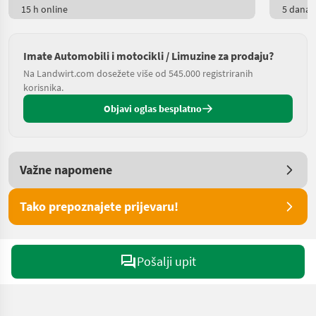
15 h online
5 dana o
Imate Automobili i motocikli / Limuzine za prodaju?
Na Landwirt.com dosežete više od 545.000 registriranih
korisnika.
Objavi oglas besplatno
Važne napomene
Tako prepoznajete prijevaru!
Pošalji upit