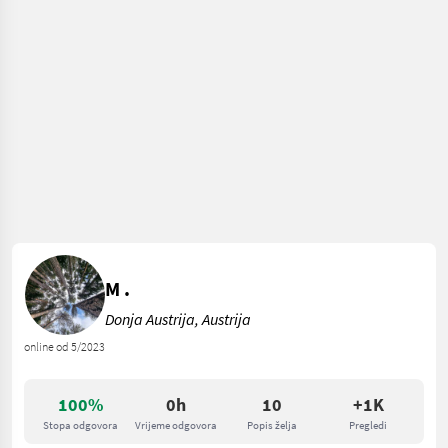
M .
Donja Austrija, Austrija
online od 5/2023
100%
0h
10
+1K
Stopa odgovora
Vrijeme odgovora
Popis želja
Pregledi