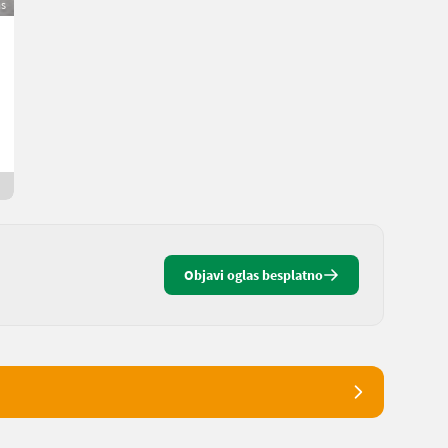
as
Opel Astra H 2004
2.000 €
bez PDV-a
Sandra
4070 Gornja Austrija
2 dana online
Objavi oglas besplatno