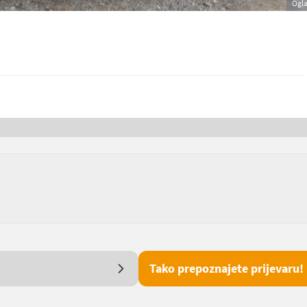
Ogl
Tako prepoznajete prijevaru!