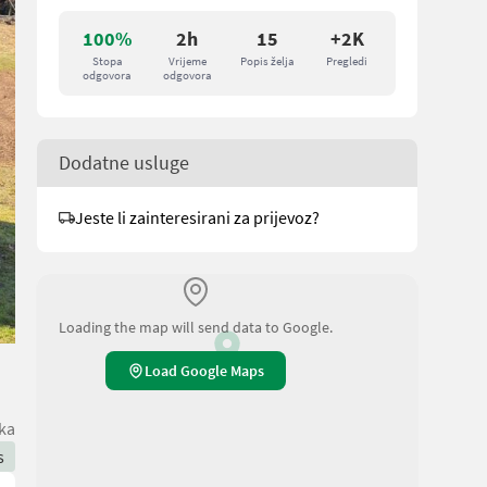
100%
2h
15
+2K
Stopa
Vrijeme
Popis želja
Pregledi
odgovora
odgovora
Dodatne usluge
Jeste li zainteresirani za prijevoz?
Loading the map will send data to Google.
Load Google Maps
ka
s