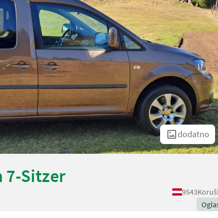
dodatno
 7-Sitzer
9543
Koruš
Ogla