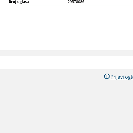
Broj oglasa
29578086
Prijavi og