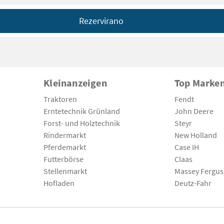
Rezervirano
Kleinanzeigen
Top Marke
Traktoren
Fendt
Erntetechnik Grünland
John Deere
Forst- und Holztechnik
Steyr
Rindermarkt
New Holland
Pferdemarkt
Case IH
Futterbörse
Claas
Stellenmarkt
Massey Fergu
Hofladen
Deutz-Fahr