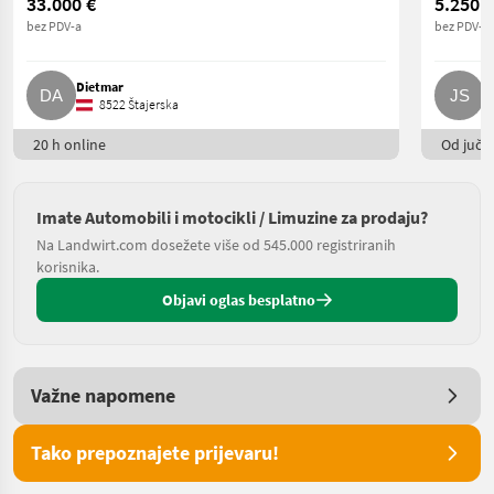
33.000 €
5.250 €
bez PDV-a
bez PDV-a
Dietmar
J
8522 Štajerska
20 h online
Od juče
Imate Automobili i motocikli / Limuzine za prodaju?
Na Landwirt.com dosežete više od 545.000 registriranih
korisnika.
Objavi oglas besplatno
Važne napomene
Tako prepoznajete prijevaru!