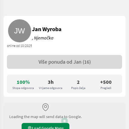
Jan Wyroba
, Njemačka
online od 10/2025
Više ponuda od
Jan
(16)
100%
3h
2
+500
Stopa odgovora
Vrijeme odgovora
Popis želja
Pregledi
Loading the map will send data to Google.
Load Google Maps