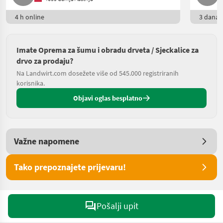
4 h online
3 dana o
Imate Oprema za šumu i obradu drveta / Sjeckalice za
drvo za prodaju?
Na Landwirt.com dosežete više od 545.000 registriranih
korisnika.
Objavi oglas besplatno
Važne napomene
Tako prepoznajete prijevaru!
Pošalji upit