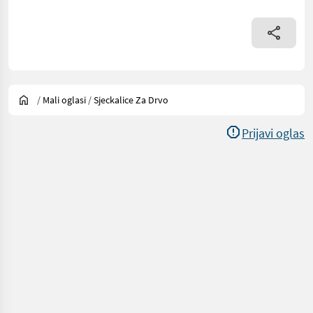
/
Mali oglasi
/
Sjeckalice Za Drvo
Prijavi oglas