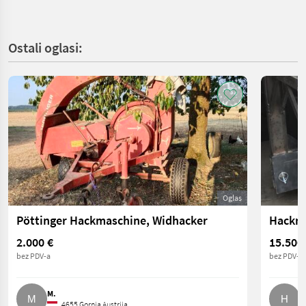
Ostali oglasi:
Oglas
Pöttinger Hackmaschine, Widhacker
Hackma
2.000 €
15.500
bez PDV-a
bez PDV-a
M.
H
4655 Gornja Austrija