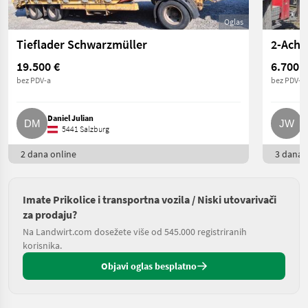
Oglas
Tieflader Schwarzmüller
2-Achs
19.500 €
6.700 €
bez PDV-a
bez PDV-a
Daniel Julian
J
5441 Salzburg
2 dana online
3 dana o
Imate Prikolice i transportna vozila / Niski utovarivači
za prodaju?
Na Landwirt.com dosežete više od 545.000 registriranih
korisnika.
Objavi oglas besplatno