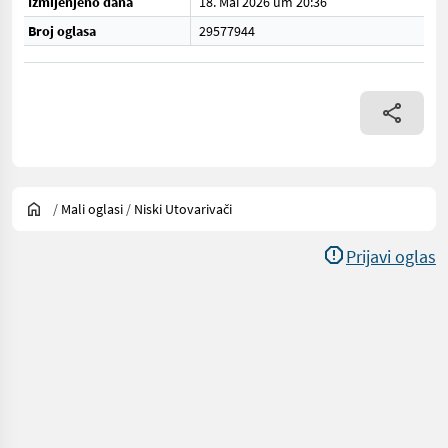
Izmijenjeno dana
18. Mai 2026 um 20:36
Broj oglasa
29577944
/
Mali oglasi
/
Niski Utovarivači
Prijavi oglas