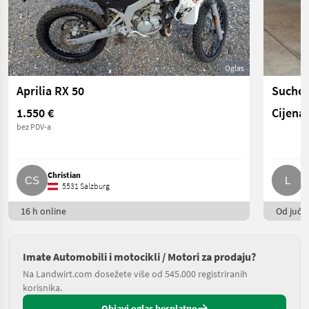
Oglas
Aprilia RX 50
Suche 
1.550 €
Cijena 
bez PDV-a
Christian
L
5531 Salzburg
16 h online
Od juče
Imate Automobili i motocikli / Motori za prodaju?
Na Landwirt.com dosežete više od 545.000 registriranih
korisnika.
Objavi oglas besplatno