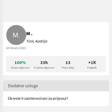
M .
Tirol, Austrija
online od 2/2021
100%
33h
13
+1K
Stopa odgovora
Vrijeme odgovora
Popis želja
Pregledi
Dodatne usluge
Jeste li zainteresirani za prijevoz?