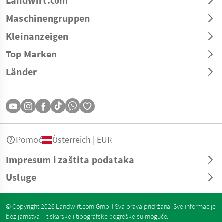
Landwirt.com
Maschinengruppen
Kleinanzeigen
Top Marken
Länder
Pomoć
Österreich | EUR
Impresum i zaštita podataka
Usluge
© Copyright 2026 Landwirt.com GmbH Sva prava pridržana. Sve informacije
bez jamstva – tiskarske i tipografske pogreške su moguće.