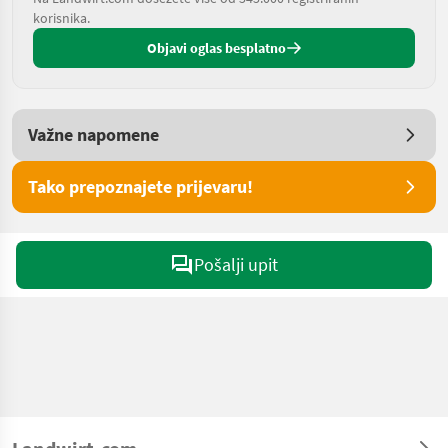
korisnika.
Objavi oglas besplatno
Važne napomene
Tako prepoznajete prijevaru!
Pošalji upit