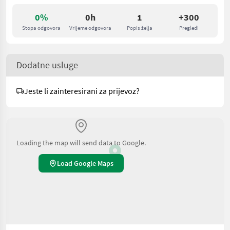
0%
0h
1
+300
Stopa odgovora
Vrijeme odgovora
Popis želja
Pregledi
Dodatne usluge
Jeste li zainteresirani za prijevoz?
Loading the map will send data to Google.
Load Google Maps