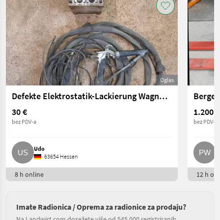
Oglas
Defekte Elektrostatik-Lackierung Wagner VM2000
Bergeg
30 €
1.200 €
bez PDV-a
bez PDV-a
Udo
P
63654 Hessen
8 h online
12 h onl
Imate Radionica / Oprema za radionice za prodaju?
Na Landwirt.com dosežete više od 545.000 registriranih