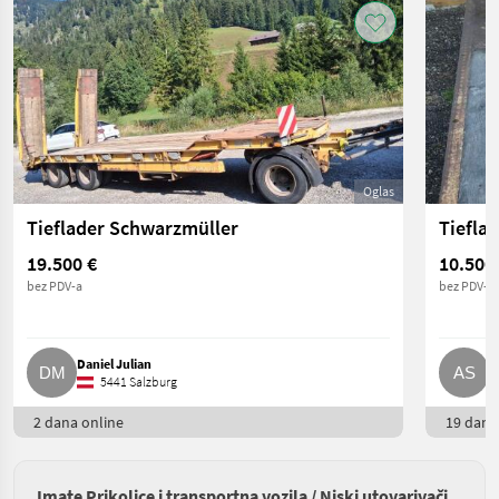
Oglas
Tieflader Schwarzmüller
Tiefla
19.500 €
10.500
bez PDV-a
bez PDV-a
Daniel Julian
A
5441 Salzburg
2 dana online
19 dana 
Imate Prikolice i transportna vozila / Niski utovarivači