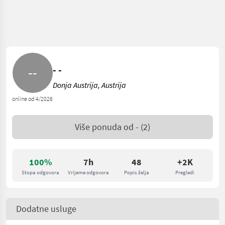
- -
Donja Austrija, Austrija
online od 4/2026
Više ponuda od
-
(2)
100%
7h
48
+2K
Stopa odgovora
Vrijeme odgovora
Popis želja
Pregledi
Dodatne usluge