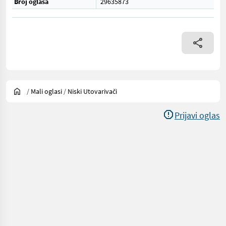
Broj oglasa
29635873
/
Mali oglasi
/
Niski Utovarivači
Prijavi oglas