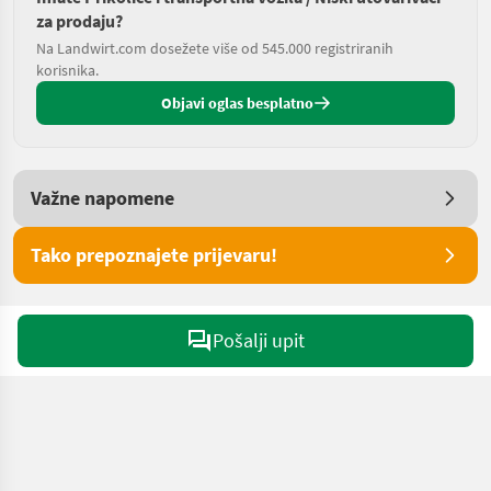
za prodaju?
Na Landwirt.com dosežete više od 545.000 registriranih
korisnika.
Objavi oglas besplatno
Važne napomene
Tako prepoznajete prijevaru!
Pošalji upit