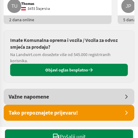
Thomas
J
8453 Štajerska
2 dana online
5 dana o
Imate Komunalna oprema i vozila / Vozila za odvoz
smjeća za prodaju?
Na Landwirt.com dosežete više od 545.000 registriranih
korisnika.
Objavi oglas besplatno
Važne napomene
Tako prepoznajete prijevaru!
Pošalji upit