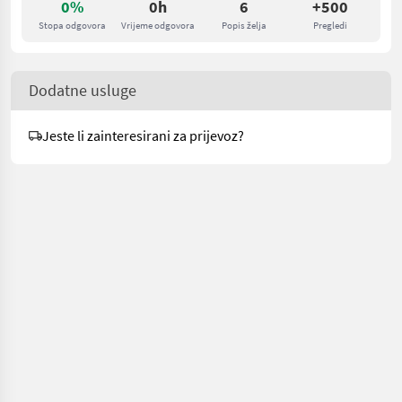
0%
0h
6
+500
Stopa odgovora
Vrijeme odgovora
Popis želja
Pregledi
Dodatne usluge
Jeste li zainteresirani za prijevoz?