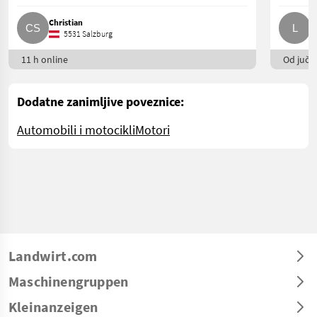
Christian
L
5531 Salzburg
11 h online
Od juče
Dodatne zanimljive poveznice:
Automobili i motocikli
Motori
Landwirt.com
Maschinengruppen
Kleinanzeigen