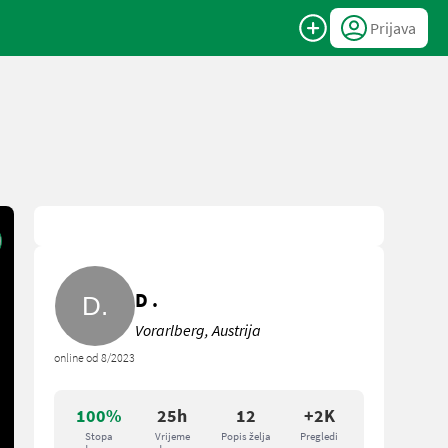
Prijava
D .
Vorarlberg, Austrija
online od 8/2023
100%
25h
12
+2K
Stopa
Vrijeme
Popis želja
Pregledi