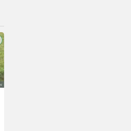
as
Kratzbodenhalterung Strautmann Miststreuer
15 €
bez PDV-a
Udo
63654 Hessen