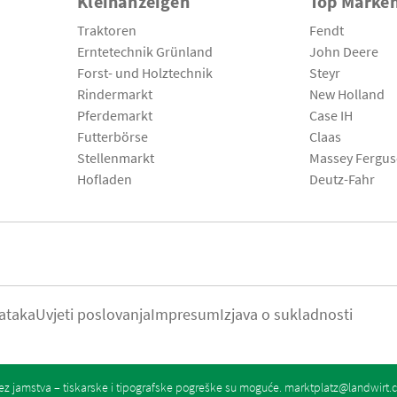
Kleinanzeigen
Top Marke
Traktoren
Fendt
Erntetechnik Grünland
John Deere
Forst- und Holztechnik
Steyr
Rindermarkt
New Holland
Pferdemarkt
Case IH
Futterbörse
Claas
Stellenmarkt
Massey Fergu
Hofladen
Deutz-Fahr
ataka
Uvjeti poslovanja
Impresum
Izjava o sukladnosti
z jamstva – tiskarske i tipografske pogreške su moguće.
marktplatz@landwirt.