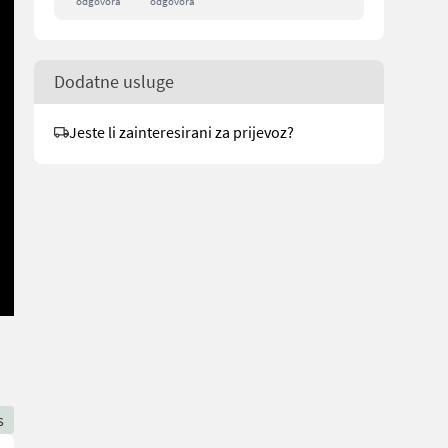
odgovora
odgovora
Dodatne usluge
Jeste li zainteresirani za prijevoz?
s