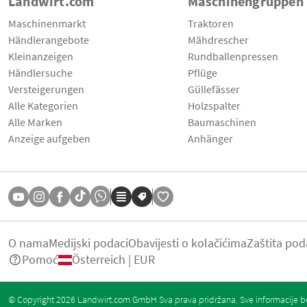
Landwirt.com
Maschinengruppen
Maschinenmarkt
Traktoren
Händlerangebote
Mähdrescher
Kleinanzeigen
Rundballenpressen
Händlersuche
Pflüge
Versteigerungen
Güllefässer
Alle Kategorien
Holzspalter
Alle Marken
Baumaschinen
Anzeige aufgeben
Anhänger
O nama
Medijski podaci
Obavijesti o kolačićima
Zaštita pod
Pomoć
Österreich | EUR
© Copyright 2026 Landwirt.com GmbH Sva prava pridržana. Sve informacije be