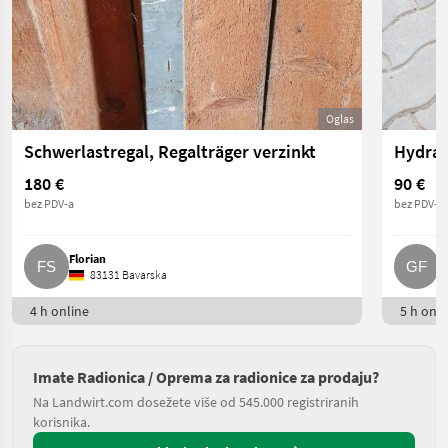
Oglas
Schwerlastregal, Regalträger verzinkt
Hydrau
180 €
90 €
bez PDV-a
bez PDV-a
Florian
G
83131 Bavarska
4 h online
5 h onli
Imate Radionica / Oprema za radionice za prodaju?
Na Landwirt.com dosežete više od 545.000 registriranih
korisnika.