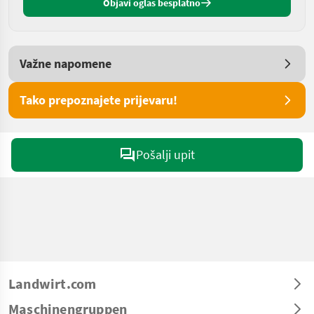
Objavi oglas besplatno
Važne napomene
Tako prepoznajete prijevaru!
Pošalji upit
Landwirt.com
Maschinengruppen