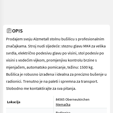
OPIS
Prodajem svoju Alzmetall stolnu bušilicu s profesionalnim
značajkama. Stroj nudi sljedeće: steznu glavu MK4 za velika
svrdla, električno podesivu glavu po visini, stol podesiv po
visini s vodećim vijkom, promjenjivu kontrolu brzine s
mjenjačem, automatsko pomicanje, težinu: 1500 kg.
Bušilica je robusno izrađena i idealna za precizno bušenje u
radionici. Trenutno je na paleti i spremna za transport.
Slobodno me kontaktirajte za sva pitanja.
84565 Oberneukirchen
Lokacija
Njemačka
Radionica