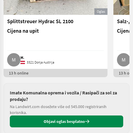
Oglas
Splittstreuer Hydrac SL 2100
Salz-, 
Cijena na upit
Cijena 
M.
M
3321 Donja Austrija
13 h online
13 h onl
Imate Komunalna oprema i vozila / Rasipači za sol za
prodaju?
Na Landwirt.com dosežete više od 545.000 registriranih
korisnika.
Objavi oglas besplatno