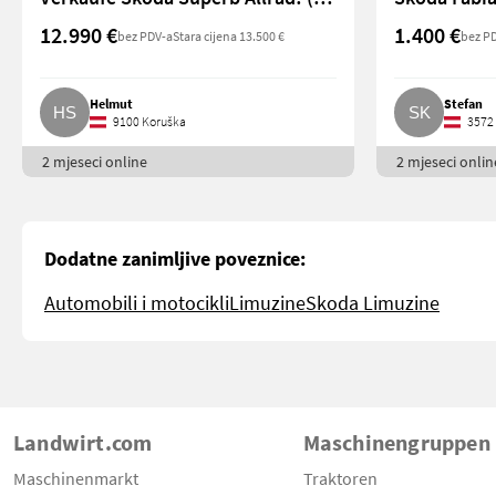
12.990 €
1.400 €
bez PDV-a
Stara cijena 13.500 €
bez P
Helmut
Stefan
9100 Koruška
3572 
2 mjeseci online
2 mjeseci onlin
Dodatne zanimljive poveznice:
Automobili i motocikli
Limuzine
Skoda Limuzine
Landwirt.com
Maschinengruppen
Maschinenmarkt
Traktoren