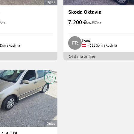
Oglas
a
Skoda Oktavia
7.200 €
DV-a
bez PDV-a
Franz
Donja Austrija
4211 Gornja Austrija
14 dana online
Oglas
 1.4 TDI