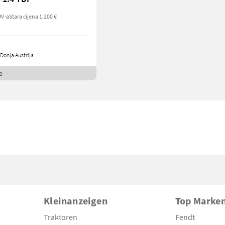
DV-a
Stara cijena 1.200 €
Donja Austrija
e
Kleinanzeigen
Top Marke
Traktoren
Fendt