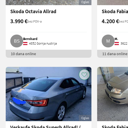
Oglas
Skoda Octavia Allrad
Skoda Fabi
3.990 €
4.200 €
bez PDV-a
bez P
Bernhard
M.
4852 Gornja Austrija
3622 
10 dana online
11 dana online
Oglas
Verkaufe Skoda Superb Allrad! (Superb)
Skoda Fabia