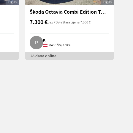
Oglas
Oglas
Škoda Octavia Combi Edition Twenty, 105 PS Benzin, 2012
7.300 €
bez PDV-a
Stara cijena 7.500 €
P.
8430 Štajerska
28 dana online