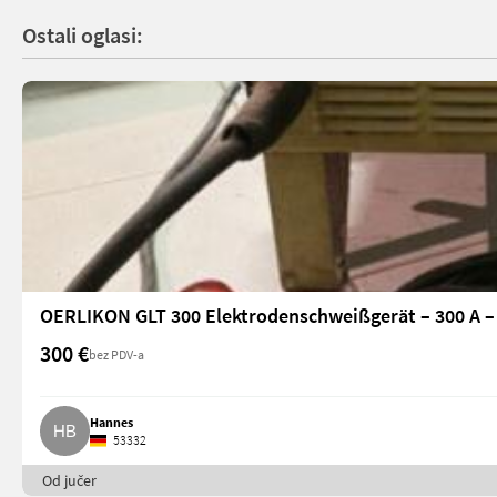
Ostali oglasi:
OERLIKON GLT 300 Elektrodenschweißgerät – 300 A – 
300 €
bez PDV-a
Hannes
53332
Od jučer