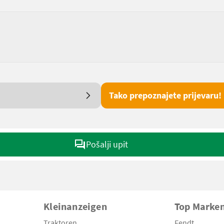
Tako prepoznajete prijevaru!
Pošalji upit
Kleinanzeigen
Top Marke
Traktoren
Fendt