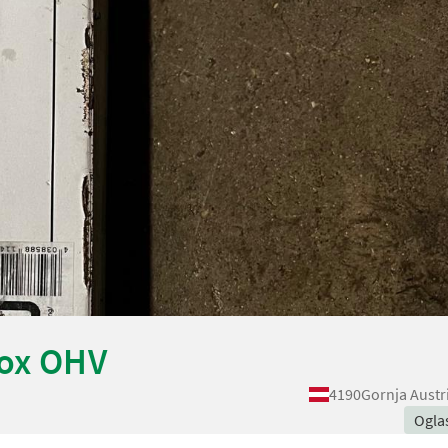
Fox OHV
4190
Gornja Austr
Ogla