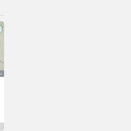
as
Alu Schweißdraht 1,2 mm
29 €
bez PDV-a
Johannes
6130 Tirol
3 dana online