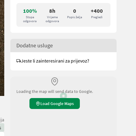
100%
8h
0
+400
Stopa
Vrijeme
Popis želja
Pregledi
odgovora
odgovora
Dodatne usluge
Jeste li zainteresirani za prijevoz?
Loading the map will send data to Google.
Load Google Maps
ija
s