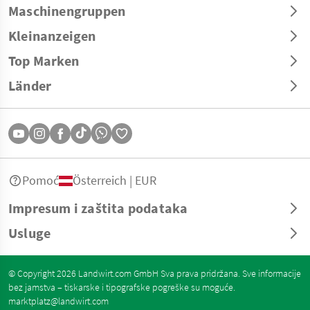
Maschinengruppen
Kleinanzeigen
Top Marken
Länder
Pomoć
Österreich | EUR
Impresum i zaštita podataka
Usluge
© Copyright 2026 Landwirt.com GmbH Sva prava pridržana. Sve informacije
bez jamstva – tiskarske i tipografske pogreške su moguće.
marktplatz@landwirt.com