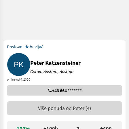
Poslovni dobavljač
Peter Katzensteiner
Gornja Austrija, Austrija
online od 4/2020
+43 664 *******
Više ponuda od
Peter
(4)
100%
+100h
3
+400