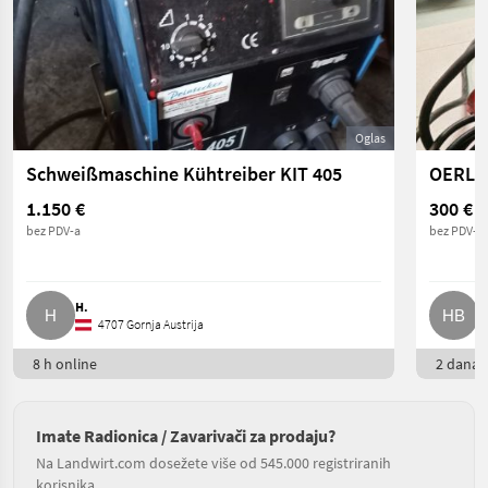
Oglas
Schweißmaschine Kühtreiber KIT 405
1.150 €
300 €
bez PDV-a
bez PDV-a
H.
H
4707 Gornja Austrija
8 h online
2 dana o
Imate Radionica / Zavarivači za prodaju?
Na Landwirt.com dosežete više od 545.000 registriranih
korisnika.