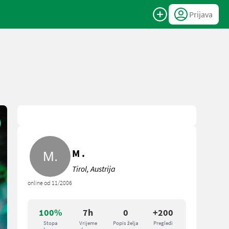
Prijava
M .
Tirol, Austrija
online od 11/2006
100%
7h
0
+200
Stopa
Vrijeme
Popis želja
Pregledi