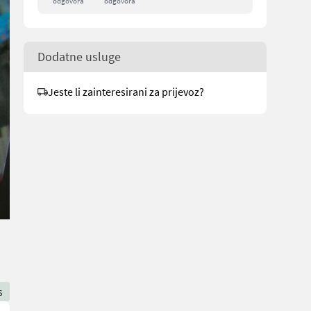
odgovora
odgovora
Dodatne usluge
Jeste li zainteresirani za prijevoz?
s