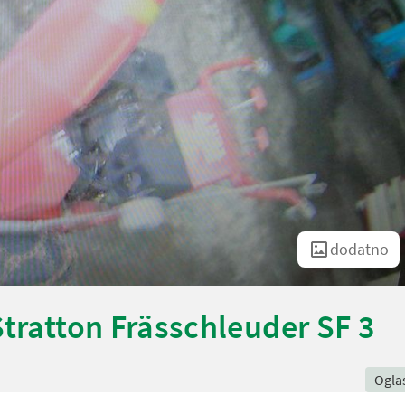
dodatno
Stratton Frässchleuder SF 3
Ogla