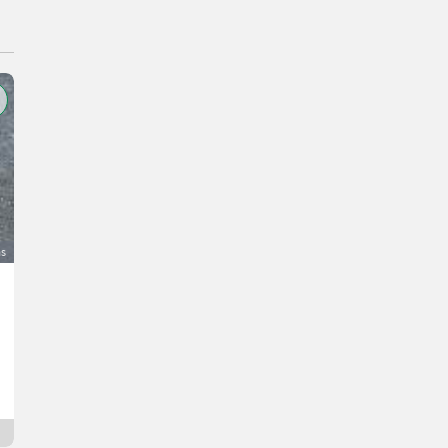
as
Schneefräse Honda HS 2411
11.000 €
bez PDV-a
Stefan
6767 Tirol
12 dana online