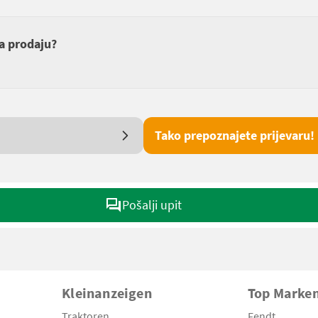
za prodaju?
Tako prepoznajete prijevaru!
Pošalji upit
Kleinanzeigen
Top Marke
Traktoren
Fendt