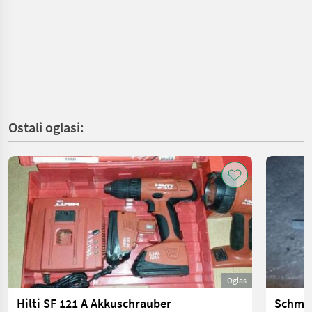
Ostali oglasi:
Oglas
Hilti SF 121 A Akkuschrauber
Schmie