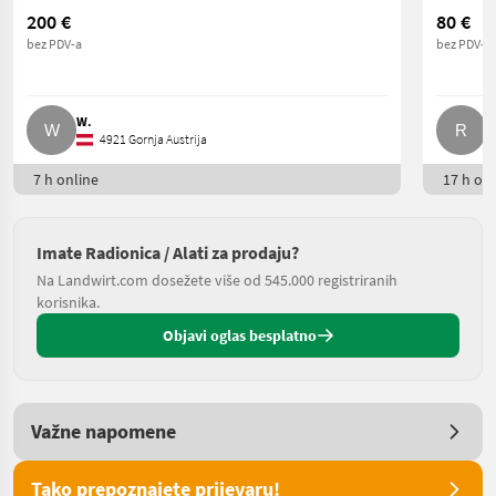
200 €
80 €
bez PDV-a
bez PDV-a
W.
R
4921 Gornja Austrija
7 h online
17 h onl
Imate Radionica / Alati za prodaju?
Na Landwirt.com dosežete više od 545.000 registriranih
korisnika.
Objavi oglas besplatno
Važne napomene
Tako prepoznajete prijevaru!