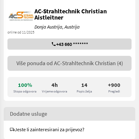
AC-Strahltechnik Christian
Aistleitner
Donja Austrija, Austrija
online od 11/2025
+43 660 *******
Više ponuda od
AC-Strahltechnik Christian
(4)
100%
4h
14
+900
Stopa odgovora
Vrijeme odgovora
Popis želja
Pregledi
Dodatne usluge
Jeste li zainteresirani za prijevoz?