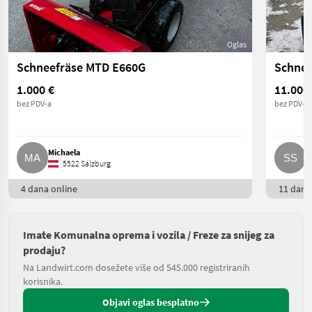
Oglas
Schneefräse MTD E660G
Schnee
1.000 €
11.000
bez PDV-a
bez PDV-a
Michaela
S
5522 Salzburg
4 dana online
11 dana 
Imate Komunalna oprema i vozila / Freze za snijeg za
prodaju?
Na Landwirt.com dosežete više od 545.000 registriranih
korisnika.
Objavi oglas besplatno