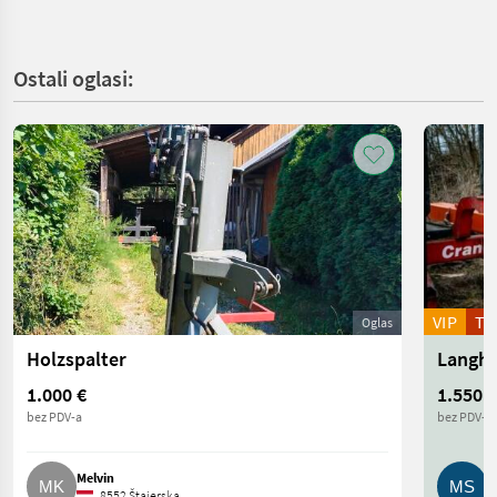
Ostali oglasi:
VIP
T
Oglas
Holzspalter
1.000 €
1.550 €
bez PDV-a
bez PDV-a
Melvin
M
8552 Štajerska