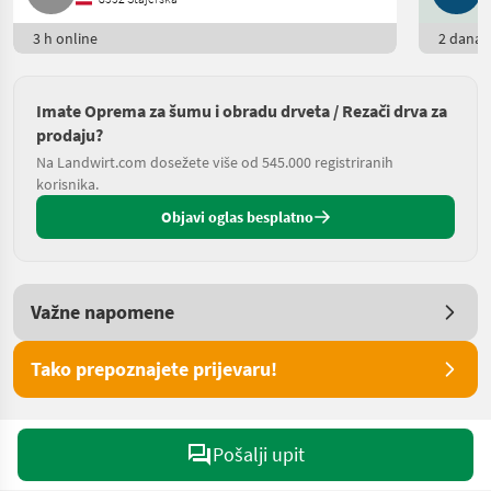
3 h online
2 dana o
Imate Oprema za šumu i obradu drveta / Rezači drva za
prodaju?
Na Landwirt.com dosežete više od 545.000 registriranih
korisnika.
Objavi oglas besplatno
Važne napomene
Tako prepoznajete prijevaru!
Pošalji upit