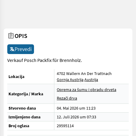
OPIS
Prevedi
Verkauf Posch Packfix für Brennholz.
4702 Wallern An Der Trattnach
Lokacija
Gornja Austrija
Austrija
Oprema za šumu i obradu drveta
Kategorija / Marka
Rezači drva
Stvoreno dana
04. Mai 2026 um 11:23
Izmijenjeno dana
12. Juli 2026 um 07:33
Broj oglasa
29595114