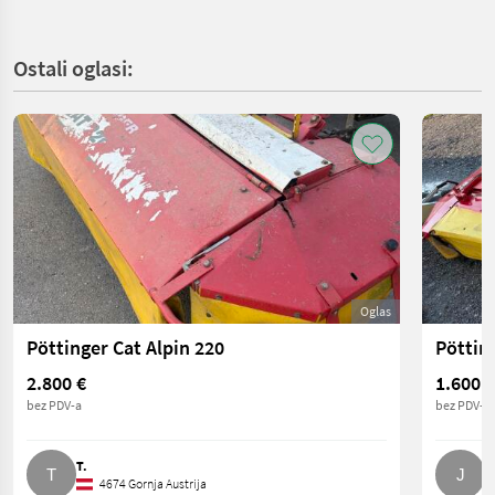
Ostali oglasi:
Oglas
Pöttinger Cat Alpin 220
Pöttin
2.800 €
1.600 €
bez PDV-a
bez PDV-a
T.
J
4674 Gornja Austrija