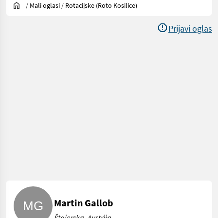
/
Mali oglasi
/
Rotacijske (roto Kosilice)
Prijavi oglas
Martin Gallob
Štajerska, Austrija