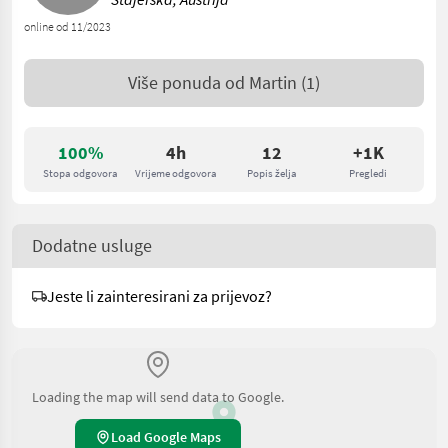
online od 11/2023
Više ponuda od
Martin
(1)
100%
4h
12
+1K
Stopa odgovora
Vrijeme odgovora
Popis želja
Pregledi
Dodatne usluge
Jeste li zainteresirani za prijevoz?
Loading the map will send data to Google.
Load Google Maps