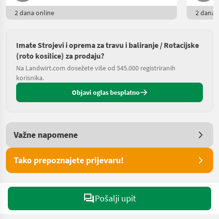
2 dana online
2 dana o
Imate Strojevi i oprema za travu i baliranje / Rotacijske
(roto kosilice) za prodaju?
Na Landwirt.com dosežete više od 545.000 registriranih
korisnika.
Objavi oglas besplatno
Važne napomene
Tako prepoznajete prijevaru!
Pošalji upit