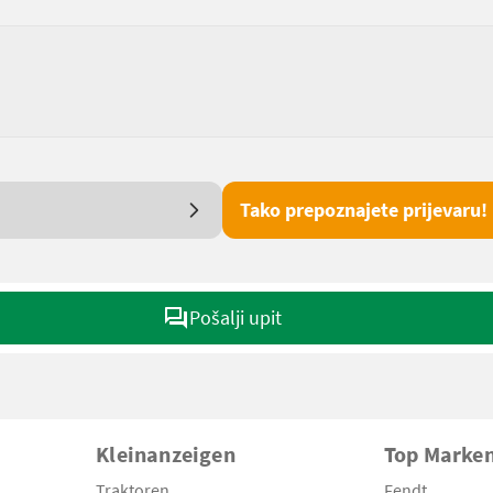
Tako prepoznajete prijevaru!
Pošalji upit
Kleinanzeigen
Top Marke
Traktoren
Fendt