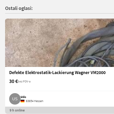
Ostali oglasi:
Defekte Elektrostatik-Lackierung Wagner VM2000
30 €
bez PDV-a
Udo
63654 Hessen
9 h online