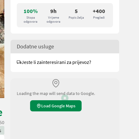
100%
9h
5
+400
Stopa
Vrijeme
Popis želja
Pregledi
odgovora
odgovora
Dodatne usluge
Jeste li zainteresirani za prijevoz?
Loading the map will send data to Google.
Load Google Maps
e
50
s