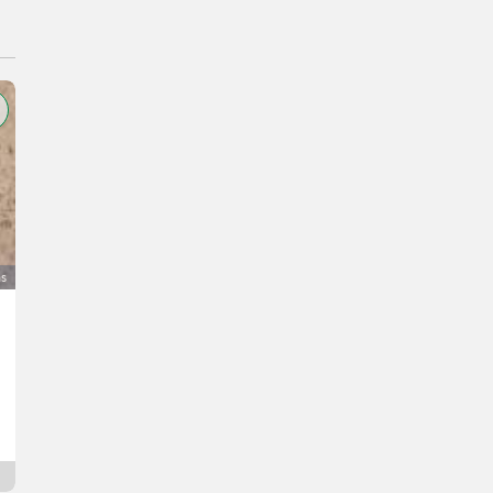
as
Bergegerät TOP Ausrichtwerkzeug
1.200 €
bez PDV-a
Petra
4170 Gornja Austrija
12 h online