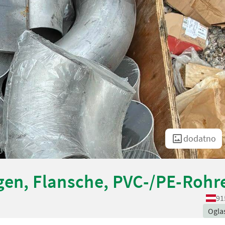
dodatno
gen, Flansche, PVC-/PE-Rohr
91
Ogla