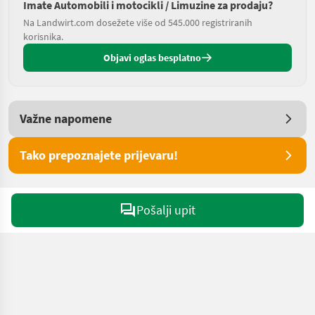
Imate Automobili i motocikli / Limuzine za prodaju?
Na Landwirt.com dosežete više od 545.000 registriranih
korisnika.
Objavi oglas besplatno
Važne napomene
Tako prepoznajete prijevaru!
Pošalji upit