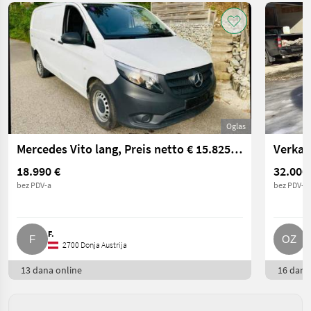
Oglas
Mercedes Vito lang, Preis netto € 15.825,-, Klima, AHV
Verkau
18.990 €
32.000
bez PDV-a
bez PDV-a
F.
O
2700 Donja Austrija
13 dana online
16 dana 