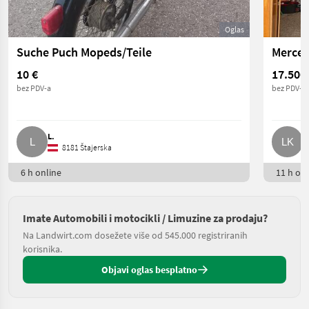
Oglas
Suche Puch Mopeds/Teile
Merced
10 €
17.500
bez PDV-a
bez PDV-a
L.
L
8181 Štajerska
6 h online
11 h onl
Imate Automobili i motocikli / Limuzine za prodaju?
Na Landwirt.com dosežete više od 545.000 registriranih
korisnika.
Objavi oglas besplatno