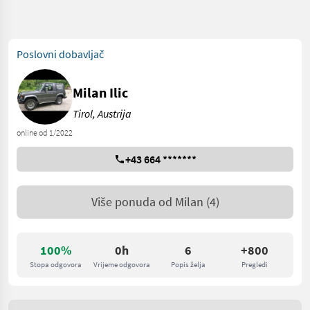
Poslovni dobavljač
Milan Ilic
Tirol, Austrija
online od 1/2022
+43 664 *******
Više ponuda od
Milan
(4)
100%
0h
6
+800
Stopa odgovora
Vrijeme odgovora
Popis želja
Pregledi