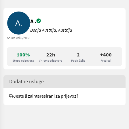
A .
Donja Austrija, Austrija
online od 6/2008
100%
22h
2
+400
Stopa odgovora
Vrijeme odgovora
Popis želja
Pregledi
Dodatne usluge
Jeste li zainteresirani za prijevoz?