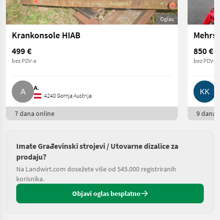
Oglas
Krankonsole HIAB
499 €
850 €
bez PDV-a
bez PDV-a
A.
K
4240 Gornja Austrija
7 dana online
9 dana o
Imate Građevinski strojevi / Utovarne dizalice za
prodaju?
Na Landwirt.com dosežete više od 545.000 registriranih
korisnika.
Objavi oglas besplatno