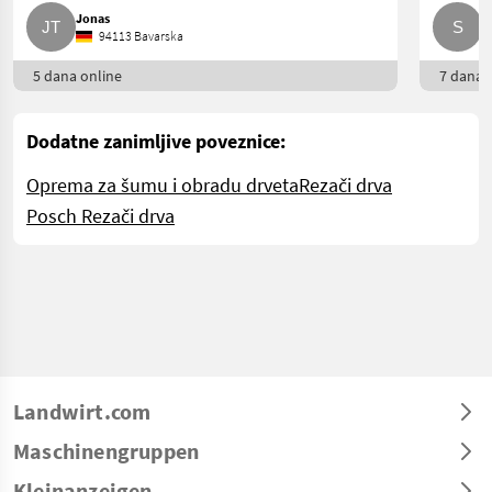
Jonas
S
94113 Bavarska
5 dana online
7 dana o
Dodatne zanimljive poveznice:
Oprema za šumu i obradu drveta
Rezači drva
Posch Rezači drva
Landwirt.com
Maschinengruppen
Kleinanzeigen