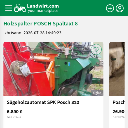
Holzspalter POSCH Spaltaxt 8
Izbrisano: 2026-07-28 14:49:23
Oglas
Sägeholzautomat SPK Posch 320
Posch 
6.850 €
26.900
bez PDV-a
bez PDV-a